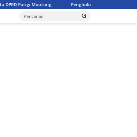
tong
Penghulu di Parigi Moutong Diminta Aktif Cegah P