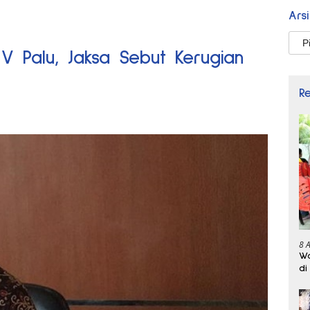
Ars
Arsi
V Palu, Jaksa Sebut Kerugian
R
8 
Wa
di