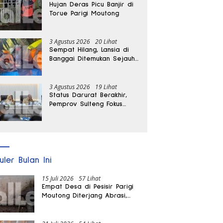
Hujan Deras Picu Banjir di
Torue Parigi Moutong
3 Agustus 2026
20 Lihat
Sempat Hilang, Lansia di
Banggai Ditemukan Sejauh
1 Kilometer
3 Agustus 2026
19 Lihat
Status Darurat Berakhir,
Pemprov Sulteng Fokus
Percepat Pemulihan
Pascagempa Sigi
uler Bulan Ini
15 Juli 2026
57 Lihat
Empat Desa di Pesisir Parigi
Moutong Diterjang Abrasi,
Puluhan KK dan Dua Rumah
Rusak