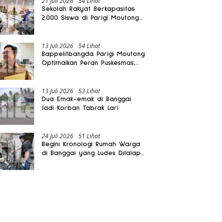
21 Juli 2026
54 Lihat
Sekolah Rakyat Berkapasitas
2.000 Siswa di Parigi Moutong
Dibangun Oktober 2026
13 Juli 2026
54 Lihat
Bappelitbangda Parigi Moutong
Optimalkan Peran Puskesmas,
Layanan Mobil Jenazah Gratis
Harus Dirasakan Masyarakat
13 Juli 2026
53 Lihat
Dua Emak-emak di Banggai
Jadi Korban Tabrak Lari
24 Juli 2026
51 Lihat
Begini Kronologi Rumah Warga
di Banggai yang Ludes Dilalap
Api