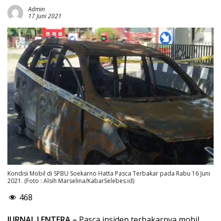
Admin
17 Juni 2021
Kondisi Mobil di SPBU Soekarno Hatta Pasca Terbakar pada Rabu 16 Juni
2021. (Foto : Alsih Marselina/KabarSelebes.id)
468
JURNAL LENTERA –
Pasca insiden terbakarnya mobil