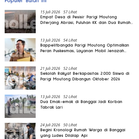
Populer Bulan Ini
15 Juli 2026
57 Lihat
Empat Desa di Pesisir Parigi Moutong
Diterjang Abrasi, Puluhan KK dan Dua Rumah
Rusak
13 Juli 2026
54 Lihat
Bappelitbangda Parigi Moutong Optimalkan
Peran Puskesmas, Layanan Mobil Jenazah
Gratis Harus Dirasakan Masyarakat
21 Juli 2026
52 Lihat
Sekolah Rakyat Berkapasitas 2.000 Siswa di
Parigi Moutong Dibangun Oktober 2026
13 Juli 2026
52 Lihat
Dua Emak-emak di Banggai Jadi Korban
Tabrak Lari
24 Juli 2026
50 Lihat
Begini Kronologi Rumah Warga di Banggai
yang Ludes Dilalap Api