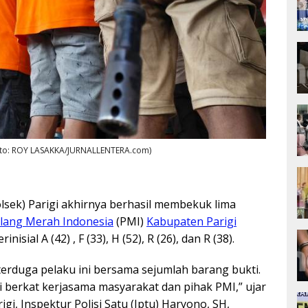
Foto: ROY LASAKKA/JURNALLENTERA.com)
lsek) Parigi akhirnya berhasil membekuk lima
lang Merah Indonesia
(PMI)
Kabupaten Parigi
erinisial A (42) , F (33), H (52), R (26), dan R (38).
erduga pelaku ini bersama sejumlah barang bukti.
 berkat kerjasama masyarakat dan pihak PMI,” ujar
igi, Inspektur Polisi Satu (Iptu) Haryono, SH,