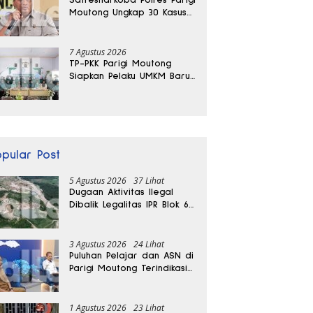
Moutong Ungkap 30 Kasus
Narkoba, Ratusan Gram
Sabu Disita
7 Agustus 2026
TP-PKK Parigi Moutong
Siapkan Pelaku UMKM Baru
Lewat Pelatihan Ecoprint
Bomba Saga
opular Post
5 Agustus 2026
37 Lihat
Dugaan Aktivitas Ilegal
Dibalik Legalitas IPR Blok 6
Kayuboko di Parigi
Moutong
3 Agustus 2026
24 Lihat
Puluhan Pelajar dan ASN di
Parigi Moutong Terindikasi
Positif Narkoba
1 Agustus 2026
23 Lihat