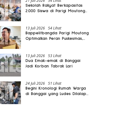
21 Juli 2026
54 Lihat
Sekolah Rakyat Berkapasitas
2.000 Siswa di Parigi Moutong
Dibangun Oktober 2026
13 Juli 2026
54 Lihat
Bappelitbangda Parigi Moutong
Optimalkan Peran Puskesmas,
Layanan Mobil Jenazah Gratis
Harus Dirasakan Masyarakat
13 Juli 2026
53 Lihat
Dua Emak-emak di Banggai
Jadi Korban Tabrak Lari
24 Juli 2026
51 Lihat
Begini Kronologi Rumah Warga
di Banggai yang Ludes Dilalap
Api