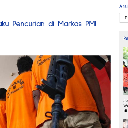
Ars
Arsi
laku Pencurian di Markas PMI
R
8 
Wa
di