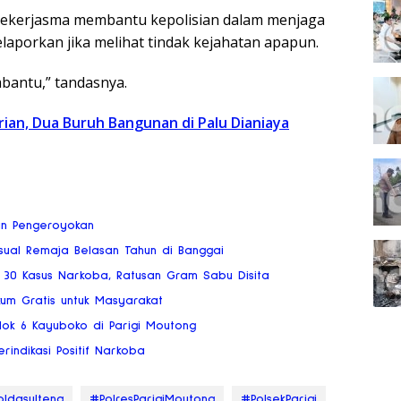
 bekerjasma membantu kepolisian dalam menjaga
laporkan jika melihat tindak kejahatan apapun.
bantu,” tandasnya.
rian, Dua Buruh Bangunan di Palu Dianiaya
an Pengeroyokan
ksual Remaja Belasan Tahun di Banggai
 30 Kasus Narkoba, Ratusan Gram Sabu Disita
kum Gratis untuk Masyarakat
 Blok 6 Kayuboko di Parigi Moutong
rindikasi Positif Narkoba
ldasulteng
#PolresParigiMoutong
#PolsekParigi