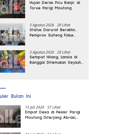
Hujan Deras Picu Banjir di
Torue Parigi Moutong
3 Agustus 2026
20 Lihat
Status Darurat Berakhir,
Pemprov Sulteng Fokus
Percepat Pemulihan
Pascagempa Sigi
3 Agustus 2026
20 Lihat
Sempat Hilang, Lansia di
Banggai Ditemukan Sejauh
1 Kilometer
uler Bulan Ini
15 Juli 2026
57 Lihat
Empat Desa di Pesisir Parigi
Moutong Diterjang Abrasi,
Puluhan KK dan Dua Rumah
Rusak