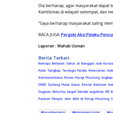
Dia berharap, agar masyarakat dapat
Kamtibmas di wilayah setempat, dan me
“Saya berharap masyarakat saling mem
BACA JUGA:
Pergoki Aksi Pelaku Pencu
Laporan : Wahab Usman
Berita Terkait
Remaja Belasan Tahun di Banggai Jadi Korb
Polisi Tangkap Terduga Pelaku Pelecehan Se
Satresnarkoba Polres Parigi Moutong Ungkap
DPRD Sulteng Mulai Susun Aturan Bantuan Hu
Dugaan Aktivitas Ilegal Dibalik Legalitas IPR
Puluhan Pelajar dan ASN di Parigi Moutong Te
#JurnalLentera
#kasuspencurian
#po