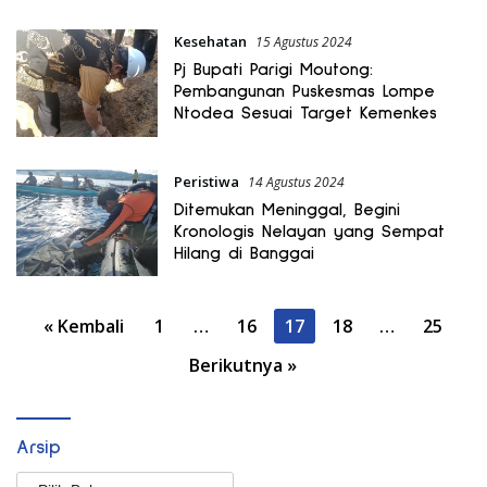
Kesehatan
15 Agustus 2024
Pj Bupati Parigi Moutong:
Pembangunan Puskesmas Lompe
Ntodea Sesuai Target Kemenkes
Peristiwa
14 Agustus 2024
Ditemukan Meninggal, Begini
Kronologis Nelayan yang Sempat
Hilang di Banggai
Paginasi
« Kembali
1
…
16
17
18
…
25
pos
Berikutnya »
Arsip
Arsip