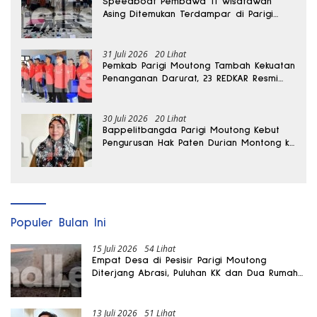
Speedboat Pembawa 11 Wisatawan
Asing Ditemukan Terdampar di Parigi
Moutong
31 Juli 2026
20 Lihat
Pemkab Parigi Moutong Tambah Kekuatan
Penanganan Darurat, 23 REDKAR Resmi
Dibentuk
30 Juli 2026
20 Lihat
Bappelitbangda Parigi Moutong Kebut
Pengurusan Hak Paten Durian Montong ke
Kementerian
Populer Bulan Ini
15 Juli 2026
54 Lihat
Empat Desa di Pesisir Parigi Moutong
Diterjang Abrasi, Puluhan KK dan Dua Rumah
Rusak
13 Juli 2026
51 Lihat