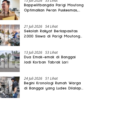
13 Juli 2026
55 Lihat
Bappelitbangda Parigi Moutong
Optimalkan Peran Puskesmas,
Layanan Mobil Jenazah Gratis
Harus Dirasakan Masyarakat
21 Juli 2026
54 Lihat
Sekolah Rakyat Berkapasitas
2.000 Siswa di Parigi Moutong
Dibangun Oktober 2026
13 Juli 2026
53 Lihat
Dua Emak-emak di Banggai
Jadi Korban Tabrak Lari
24 Juli 2026
51 Lihat
Begini Kronologi Rumah Warga
di Banggai yang Ludes Dilalap
Api