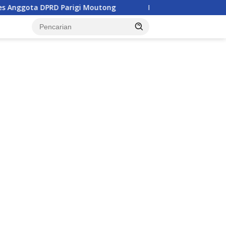
igi Moutong
Penghulu di Parigi Moutong Diminta Aktif