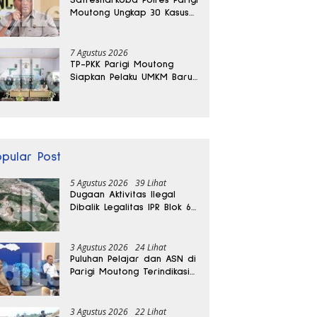
Moutong Ungkap 30 Kasus
Narkoba, Ratusan Gram
Sabu Disita
7 Agustus 2026
TP-PKK Parigi Moutong
Siapkan Pelaku UMKM Baru
Lewat Pelatihan Ecoprint
Bomba Saga
opular Post
5 Agustus 2026
39 Lihat
Dugaan Aktivitas Ilegal
Dibalik Legalitas IPR Blok 6
Kayuboko di Parigi
Moutong
3 Agustus 2026
24 Lihat
Puluhan Pelajar dan ASN di
Parigi Moutong Terindikasi
Positif Narkoba
3 Agustus 2026
22 Lihat