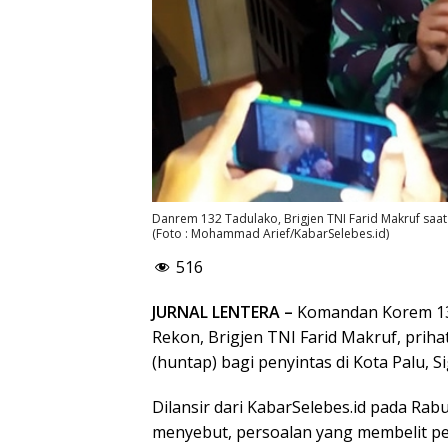
Danrem 132 Tadulako, Brigjen TNI Farid Makruf saat
(Foto : Mohammad Arief/KabarSelebes.id)
516
JURNAL LENTERA –
Komandan Korem 13
Rekon, Brigjen TNI Farid Makruf, prih
(huntap) bagi penyintas di Kota Palu, S
Dilansir dari KabarSelebes.id pada Rab
menyebut, persoalan yang membelit pe