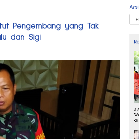
Ars
Arsi
ntut Pengembang yang Tak
lu dan Sigi
R
8 
Wa
di