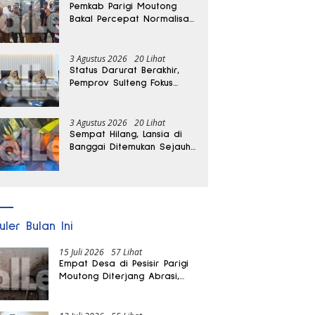
Pemkab Parigi Moutong
Bakal Percepat Normalisasi
Jalan dan Sungai
Pascabanjir di Desa Air
Panas
3 Agustus 2026
20 Lihat
Status Darurat Berakhir,
Pemprov Sulteng Fokus
Percepat Pemulihan
Pascagempa Sigi
3 Agustus 2026
20 Lihat
Sempat Hilang, Lansia di
Banggai Ditemukan Sejauh
1 Kilometer
uler Bulan Ini
15 Juli 2026
57 Lihat
Empat Desa di Pesisir Parigi
Moutong Diterjang Abrasi,
Puluhan KK dan Dua Rumah
Rusak