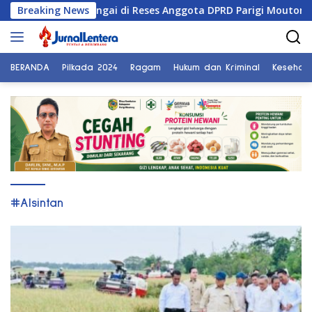
Langsung
 Normalisasi Sungai di Reses Anggota DPRD Parigi Moutong
Breaking News
ke
konten
BERANDA
Pilkada 2024
Ragam
Hukum dan Kriminal
Kesehat
#Alsintan