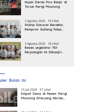
Hujan Deras Picu Banjir di
Torue Parigi Moutong
3 Agustus 2026
19 Lihat
Status Darurat Berakhir,
Pemprov Sulteng Fokus
Percepat Pemulihan
Pascagempa Sigi
5 Agustus 2026
18 Lihat
Reses Legislator PDI
Perjuangan Ini Dibanjiri
Aspirasi, Petani Kasimbar
Minta Irigasi dan Alsintan
uler Bulan Ini
15 Juli 2026
57 Lihat
Empat Desa di Pesisir Parigi
Moutong Diterjang Abrasi,
Puluhan KK dan Dua Rumah
Rusak