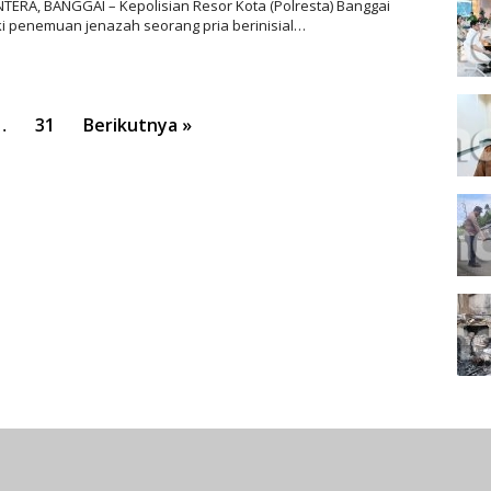
TERA, BANGGAI – Kepolisian Resor Kota (Polresta) Banggai
ki penemuan jenazah seorang pria berinisial…
…
31
Berikutnya »