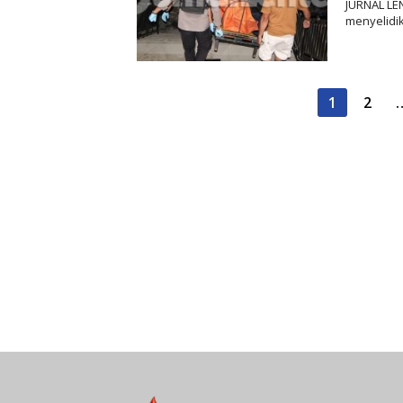
JURNAL LEN
menyelidi
Paginasi
1
2
pos