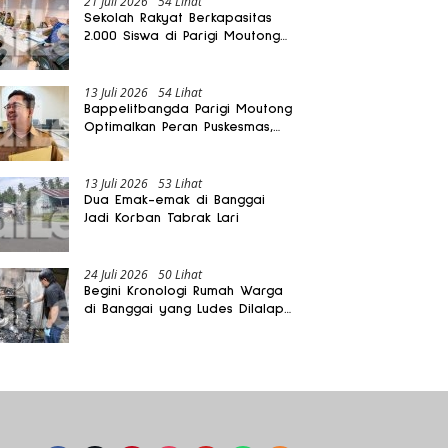
21 Juli 2026
54 Lihat
Sekolah Rakyat Berkapasitas
2.000 Siswa di Parigi Moutong
Dibangun Oktober 2026
13 Juli 2026
54 Lihat
Bappelitbangda Parigi Moutong
Optimalkan Peran Puskesmas,
Layanan Mobil Jenazah Gratis
Harus Dirasakan Masyarakat
13 Juli 2026
53 Lihat
Dua Emak-emak di Banggai
Jadi Korban Tabrak Lari
24 Juli 2026
50 Lihat
Begini Kronologi Rumah Warga
di Banggai yang Ludes Dilalap
Api