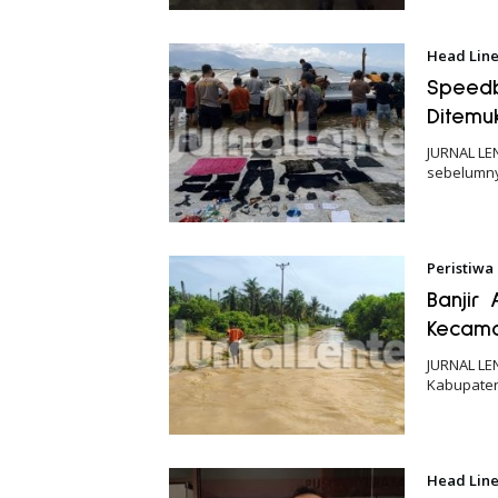
Head Lin
Speed
Ditemu
JURNAL LE
sebelumn
Peristiwa
Banjir
Kecama
JURNAL LE
Kabupaten
Head Lin