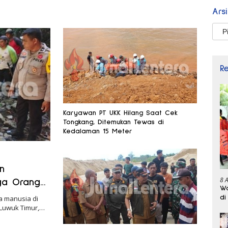
Ars
Arsi
R
Karyawan PT UKK Hilang Saat Cek
Tongkang, Ditemukan Tewas di
Kedalaman 15 Meter
n
8 
ga Orang
Wa
di
 manusia di
Luwuk Timur,…