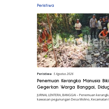
Peristiwa
Peristiwa
5 Agustus 2026
Penemuan Kerangka Manusia Biki
Gegerkan Warga Banggai, Didu
Hilang Sebulan Lalu
JURNAL LENTERA, BANGGAI – Penemuan kerangka
kawasan pegunungan Desa Molino, Kecamatan 