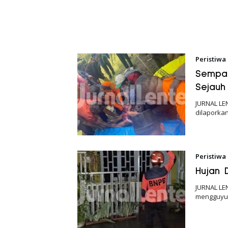
Peristiwa
Sempat
Sejauh
JURNAL LE
dilaporka
Peristiwa
Hujan 
JURNAL LE
mengguyur