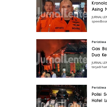
Kronol
Asing 
JURNAL LE
speedboat
Peristiwa
Gas Bo
Dua Ke
JURNAL LE
terjadi h
Peristiwa
Polisi 
Hotel 