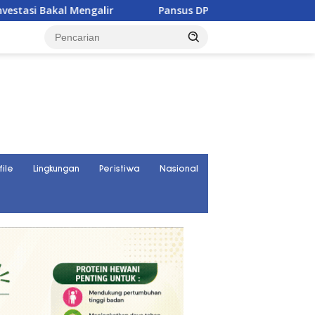
 Mengalir
Pansus DPRD Sulteng Janji Kawal Tuntas Konfli
file
Lingkungan
Peristiwa
Nasional