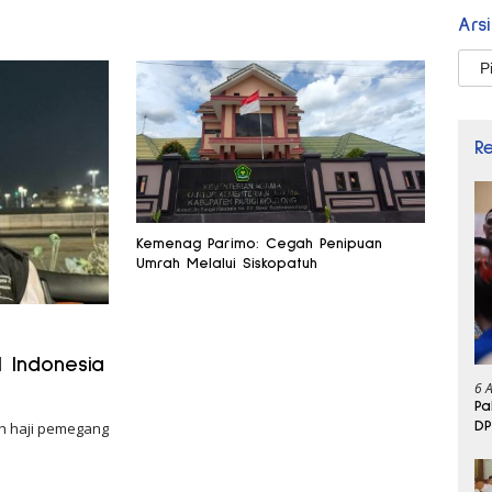
Ars
Arsi
R
Kemenag Parimo: Cegah Penipuan
Umrah Melalui Siskopatuh
 Indonesia
6 
Pa
DP
h haji pemegang