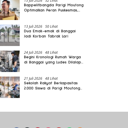
13 Juli 2026
52 Lihat
Bappelitbangda Parigi Moutong
Optimalkan Peran Puskesmas,
Layanan Mobil Jenazah Gratis
Harus Dirasakan Masyarakat
13 Juli 2026
50 Lihat
Dua Emak-emak di Banggai
Jadi Korban Tabrak Lari
24 Juli 2026
48 Lihat
Begini Kronologi Rumah Warga
di Banggai yang Ludes Dilalap
Api
21 Juli 2026
48 Lihat
Sekolah Rakyat Berkapasitas
2.000 Siswa di Parigi Moutong
Dibangun Oktober 2026