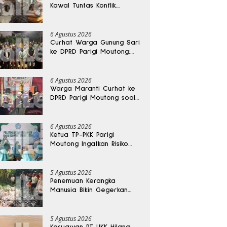
Kawal Tuntas Konflik
Agraria di Tolitoli
6 Agustus 2026
Curhat Warga Gunung Sari
ke DPRD Parigi Moutong:
Banjir Tak Kunjung Usai,
Jalan Pun Rusak
6 Agustus 2026
Warga Maranti Curhat ke
DPRD Parigi Moutong soal
Jalan Rusak yang Diduga
Memicu Kematian Ibu
Bersalin
6 Agustus 2026
Ketua TP-PKK Parigi
Moutong Ingatkan Risiko
Penyalahgunaan Dana
Hibah
5 Agustus 2026
Penemuan Kerangka
Manusia Bikin Gegerkan
Warga Banggai, Diduga
Orang Hilang Sebulan Lalu
5 Agustus 2026
Karyawan PT UKK Hilang