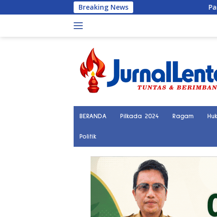
Langsung
Breaking News
Palu Kini Terhu
ke
konten
BERANDA
Pilkada 2024
Ragam
Hu
Politik