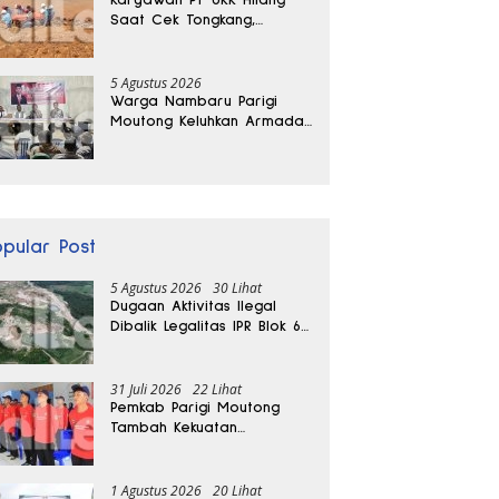
Saat Cek Tongkang,
Ditemukan Tewas di
Kedalaman 15 Meter
5 Agustus 2026
Warga Nambaru Parigi
Moutong Keluhkan Armada
Pengangkut Sampah dan
Jalan Kantong Produksi di
Reses Legislator PKS
opular Post
5 Agustus 2026
30 Lihat
Dugaan Aktivitas Ilegal
Dibalik Legalitas IPR Blok 6
Kayuboko di Parigi
Moutong
31 Juli 2026
22 Lihat
Pemkab Parigi Moutong
Tambah Kekuatan
Penanganan Darurat, 23
REDKAR Resmi Dibentuk
1 Agustus 2026
20 Lihat