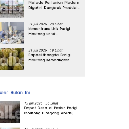
Metode Pertanian Modern
Diyakini Dongkrak Produksi
Padi Parigi Moutong hingga
Dua Kali Lipat
31 Juli 2026
20 Lihat
Kementrans Lirik Parigi
Moutong untuk
Pengembangan Investasi
31 Juli 2026
19 Lihat
Bappelitbangda Parigi
Moutong Kembangkan
Pupuk Khusus untuk
Selamatkan Kebun Durian
uler Bulan Ini
15 Juli 2026
56 Lihat
Empat Desa di Pesisir Parigi
Moutong Diterjang Abrasi,
Puluhan KK dan Dua Rumah
Rusak