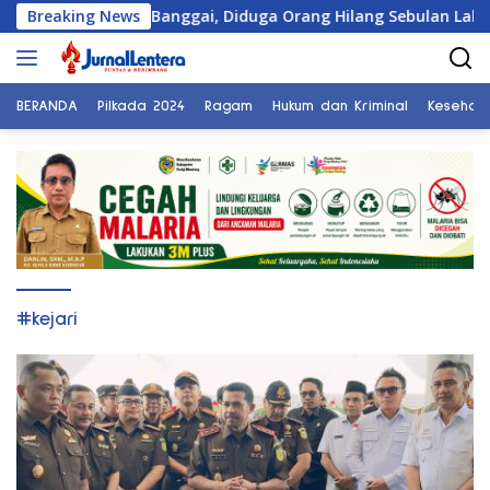
Langsung
rkan Warga Banggai, Diduga Orang Hilang Sebulan Lalu
Breaking News
ke
konten
BERANDA
Pilkada 2024
Ragam
Hukum dan Kriminal
Kesehat
#kejari