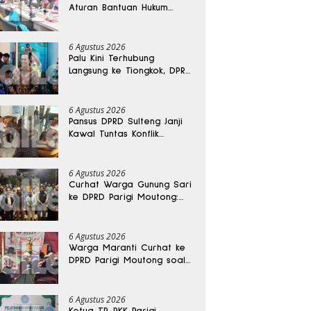
Aturan Bantuan Hukum
Gratis untuk Masyarakat
6 Agustus 2026
Palu Kini Terhubung
Langsung ke Tiongkok, DPRD
Sulteng Sebut Investasi
Bakal Mengalir
6 Agustus 2026
Pansus DPRD Sulteng Janji
Kawal Tuntas Konflik
Agraria di Tolitoli
6 Agustus 2026
Curhat Warga Gunung Sari
ke DPRD Parigi Moutong:
Banjir Tak Kunjung Usai,
Jalan Pun Rusak
6 Agustus 2026
Warga Maranti Curhat ke
DPRD Parigi Moutong soal
Jalan Rusak yang Diduga
Memicu Kematian Ibu
Bersalin
6 Agustus 2026
Ketua TP-PKK Parigi