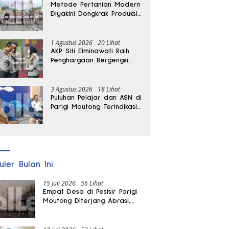
Metode Pertanian Modern
Diyakini Dongkrak Produksi
Padi Parigi Moutong hingga
Dua Kali Lipat
1 Agustus 2026
20 Lihat
AKP Siti Elminawati Raih
Penghargaan Bergengsi
Hoegeng Awards 2026
3 Agustus 2026
18 Lihat
Puluhan Pelajar dan ASN di
Parigi Moutong Terindikasi
Positif Narkoba
uler Bulan Ini
15 Juli 2026
56 Lihat
Empat Desa di Pesisir Parigi
Moutong Diterjang Abrasi,
Puluhan KK dan Dua Rumah
Rusak