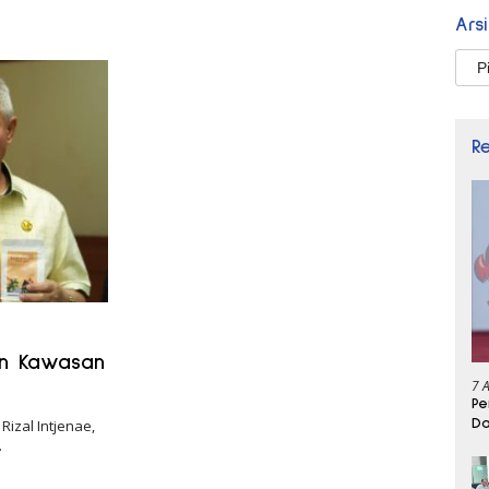
Ars
Arsi
R
an Kawasan
7 
Pe
Da
izal Intjenae,
…