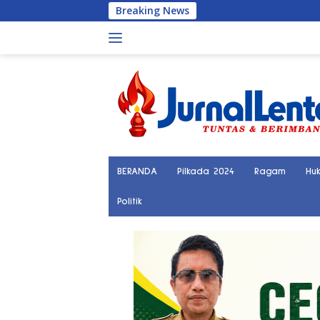
Langsung
Breaking News
ke
konten
BERANDA
Pilkada 2024
Ragam
Hu
Politik