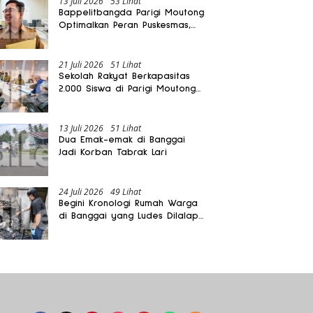
13 Juli 2026
53 Lihat
Bappelitbangda Parigi Moutong
Optimalkan Peran Puskesmas,
Layanan Mobil Jenazah Gratis
Harus Dirasakan Masyarakat
21 Juli 2026
51 Lihat
Sekolah Rakyat Berkapasitas
2.000 Siswa di Parigi Moutong
Dibangun Oktober 2026
13 Juli 2026
51 Lihat
Dua Emak-emak di Banggai
Jadi Korban Tabrak Lari
24 Juli 2026
49 Lihat
Begini Kronologi Rumah Warga
di Banggai yang Ludes Dilalap
Api