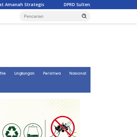
trategis
DPRD Sulteng Mulai Susun Aturan Bantuan Hu
file
Lingkungan
Peristiwa
Nasional