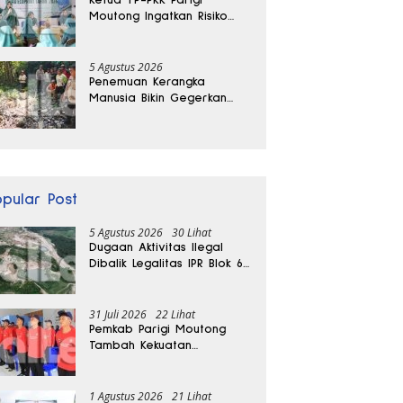
Moutong Ingatkan Risiko
Penyalahgunaan Dana
Hibah
5 Agustus 2026
Penemuan Kerangka
Manusia Bikin Gegerkan
Warga Banggai, Diduga
Orang Hilang Sebulan Lalu
opular Post
5 Agustus 2026
30 Lihat
Dugaan Aktivitas Ilegal
Dibalik Legalitas IPR Blok 6
Kayuboko di Parigi
Moutong
31 Juli 2026
22 Lihat
Pemkab Parigi Moutong
Tambah Kekuatan
Penanganan Darurat, 23
REDKAR Resmi Dibentuk
1 Agustus 2026
21 Lihat