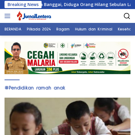
Langsung
erkan Warga Banggai, Diduga Orang Hilang Sebulan Lalu
Breaking News
ke
konten
BERANDA
Pilkada 2024
Ragam
Hukum dan Kriminal
Kesehat
#Pendidikan ramah anak