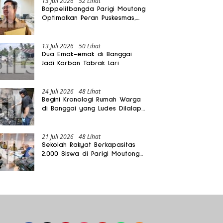
13 Juli 2026
52 Lihat
Bappelitbangda Parigi Moutong
Optimalkan Peran Puskesmas,
Layanan Mobil Jenazah Gratis
Harus Dirasakan Masyarakat
13 Juli 2026
50 Lihat
Dua Emak-emak di Banggai
Jadi Korban Tabrak Lari
24 Juli 2026
48 Lihat
Begini Kronologi Rumah Warga
di Banggai yang Ludes Dilalap
Api
21 Juli 2026
48 Lihat
Sekolah Rakyat Berkapasitas
2.000 Siswa di Parigi Moutong
Dibangun Oktober 2026