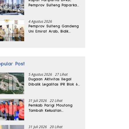
Pemprov Sulteng Paparkan
Kabar Baik Pertumbuhan
Ekonomi Daerah
4 Agustus 2026
Pemprov Sulteng Gandeng
Uni Emirat Arab, Bidik
Investasi hingga Rumah
Sakit Internasional
opular Post
5 Agustus 2026
27 Lihat
Dugaan Aktivitas Ilegal
Dibalik Legalitas IPR Blok 6
Kayuboko di Parigi
Moutong
31 Juli 2026
22 Lihat
Pemkab Parigi Moutong
Tambah Kekuatan
Penanganan Darurat, 23
REDKAR Resmi Dibentuk
31 Juli 2026
20 Lihat