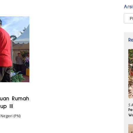
Ars
Arsi
R
 Tuan Rumah
5 
p III
Pe
Wa
Negeri (PN)
Se