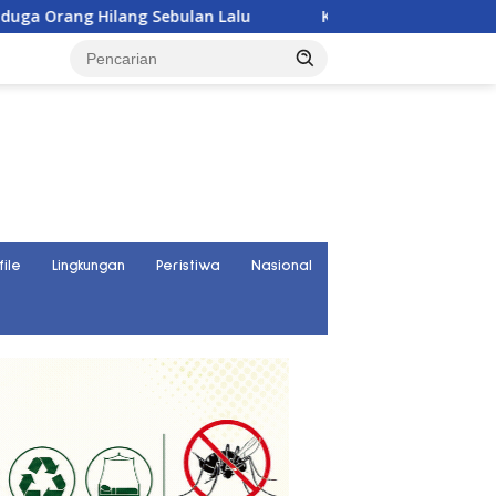
ang Sebulan Lalu
Karyawan PT UKK Hilang Saat Cek T
file
Lingkungan
Peristiwa
Nasional