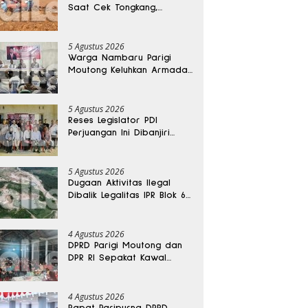
Saat Cek Tongkang,
Ditemukan Tewas di
Kedalaman 15 Meter
5 Agustus 2026
Warga Nambaru Parigi
Moutong Keluhkan Armada
Pengangkut Sampah dan
Jalan Kantong Produksi di
Reses Legislator PKS
5 Agustus 2026
Reses Legislator PDI
Perjuangan Ini Dibanjiri
Aspirasi, Petani Kasimbar
Minta Irigasi dan Alsintan
5 Agustus 2026
Dugaan Aktivitas Ilegal
Dibalik Legalitas IPR Blok 6
Kayuboko di Parigi
Moutong
4 Agustus 2026
DPRD Parigi Moutong dan
DPR RI Sepakat Kawal
Aspirasi Warga Torue
4 Agustus 2026
Rapat Paripurna DPRD,