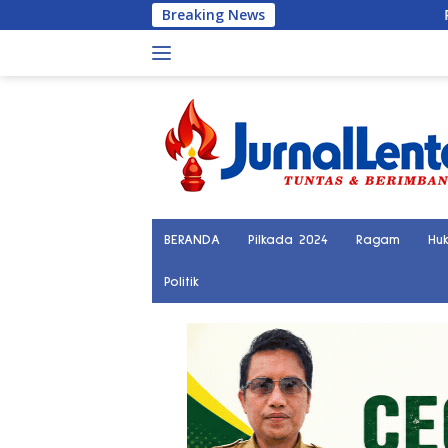
Langsung
Breaking News
Penemuan Kera
ke
konten
BERANDA
Pilkada 2024
Ragam
Hu
Politik