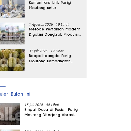
Kementrans Lirik Parigi
Moutong untuk
Pengembangan Investasi
1 Agustus 2026
19 Lihat
Metode Pertanian Modern
Diyakini Dongkrak Produksi
Padi Parigi Moutong hingga
Dua Kali Lipat
31 Juli 2026
19 Lihat
Bappelitbangda Parigi
Moutong Kembangkan
Pupuk Khusus untuk
Selamatkan Kebun Durian
uler Bulan Ini
15 Juli 2026
56 Lihat
Empat Desa di Pesisir Parigi
Moutong Diterjang Abrasi,
Puluhan KK dan Dua Rumah
Rusak