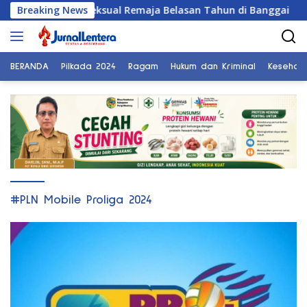
Langsung
u Pelecehan Seksual Remaja Belasan Tahun di Banggai
Breaking News
ke
konten
BERANDA
Pilkada 2024
Ragam
Hukum dan Kriminal
Kesehat
#PLN Mobile Proliga 2024