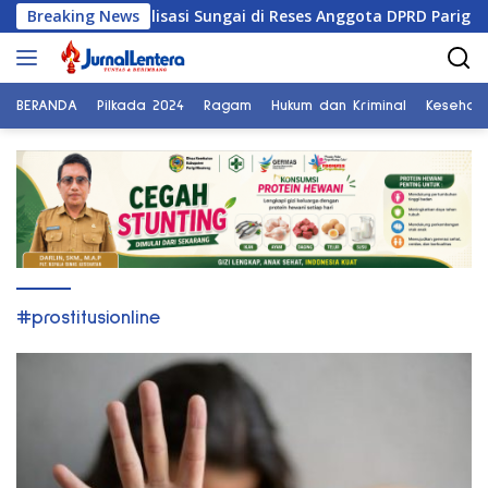
Langsung
i Tuntut Normalisasi Sungai di Reses Anggota DPRD Parigi Mou
Breaking News
ke
konten
BERANDA
Pilkada 2024
Ragam
Hukum dan Kriminal
Kesehat
#prostitusionline