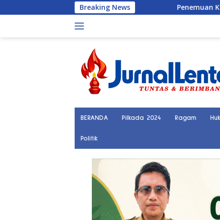
Langsung
Breaking News
Penemuan Kerangka Manusi
ke
konten
BERANDA
Pilkada 2024
Ragam
Hu
Politik