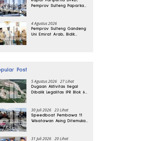
Pemprov Sulteng Paparkan
Kabar Baik Pertumbuhan
Ekonomi Daerah
4 Agustus 2026
Pemprov Sulteng Gandeng
Uni Emirat Arab, Bidik
Investasi hingga Rumah
Sakit Internasional
opular Post
5 Agustus 2026
27 Lihat
Dugaan Aktivitas Ilegal
Dibalik Legalitas IPR Blok 6
Kayuboko di Parigi
Moutong
30 Juli 2026
23 Lihat
Speedboat Pembawa 11
Wisatawan Asing Ditemukan
Terdampar di Parigi
Moutong
31 Juli 2026
20 Lihat