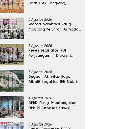
Saat Cek Tongkang,
Ditemukan Tewas di
Kedalaman 15 Meter
5 Agustus 2026
Warga Nambaru Parigi
Moutong Keluhkan Armada
Pengangkut Sampah dan
Jalan Kantong Produksi di
Reses Legislator PKS
5 Agustus 2026
Reses Legislator PDI
Perjuangan Ini Dibanjiri
Aspirasi, Petani Kasimbar
Minta Irigasi dan Alsintan
5 Agustus 2026
Dugaan Aktivitas Ilegal
Dibalik Legalitas IPR Blok 6
Kayuboko di Parigi
Moutong
4 Agustus 2026
DPRD Parigi Moutong dan
DPR RI Sepakat Kawal
Aspirasi Warga Torue
4 Agustus 2026
Rapat Paripurna DPRD,