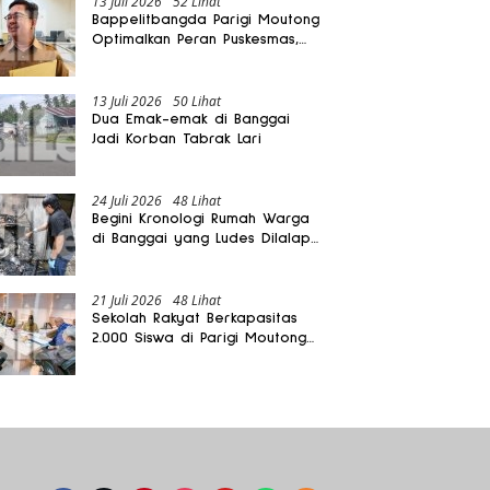
13 Juli 2026
52 Lihat
Bappelitbangda Parigi Moutong
Optimalkan Peran Puskesmas,
Layanan Mobil Jenazah Gratis
Harus Dirasakan Masyarakat
13 Juli 2026
50 Lihat
Dua Emak-emak di Banggai
Jadi Korban Tabrak Lari
24 Juli 2026
48 Lihat
Begini Kronologi Rumah Warga
di Banggai yang Ludes Dilalap
Api
21 Juli 2026
48 Lihat
Sekolah Rakyat Berkapasitas
2.000 Siswa di Parigi Moutong
Dibangun Oktober 2026