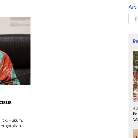
Ars
Arsi
R
Kasus
5 
Pe
Wa
itik, Hukum,
Se
mengatakan…