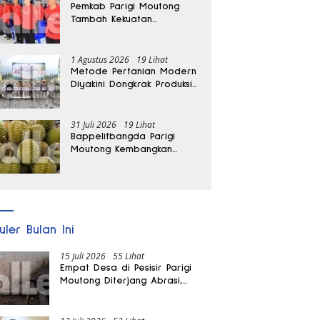
Pemkab Parigi Moutong
Tambah Kekuatan
Penanganan Darurat, 23
REDKAR Resmi Dibentuk
1 Agustus 2026
19 Lihat
Metode Pertanian Modern
Diyakini Dongkrak Produksi
Padi Parigi Moutong hingga
Dua Kali Lipat
31 Juli 2026
19 Lihat
Bappelitbangda Parigi
Moutong Kembangkan
Pupuk Khusus untuk
Selamatkan Kebun Durian
uler Bulan Ini
15 Juli 2026
55 Lihat
Empat Desa di Pesisir Parigi
Moutong Diterjang Abrasi,
Puluhan KK dan Dua Rumah
Rusak