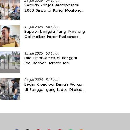
21 Juli 2026
54 Lihat
Sekolah Rakyat Berkapasitas
2.000 Siswa di Parigi Moutong
Dibangun Oktober 2026
13 Juli 2026
54 Lihat
Bappelitbangda Parigi Moutong
Optimalkan Peran Puskesmas,
Layanan Mobil Jenazah Gratis
Harus Dirasakan Masyarakat
13 Juli 2026
53 Lihat
Dua Emak-emak di Banggai
Jadi Korban Tabrak Lari
24 Juli 2026
51 Lihat
Begini Kronologi Rumah Warga
di Banggai yang Ludes Dilalap
Api