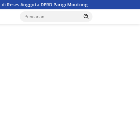
 Anggota DPRD Parigi Moutong
Penghulu di Parigi Mouto