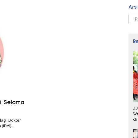
Ars
Arsi
R
ui Selama
8 
Wa
di
agi. Dokter
 (IDAI)…