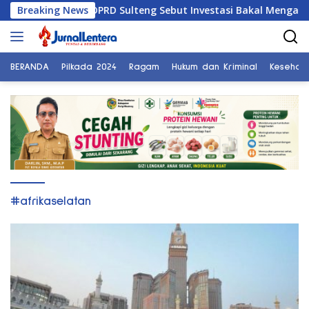
Langsung
e Tiongkok, DPRD Sulteng Sebut Investasi Bakal Mengalir
Breaking News
ke
konten
BERANDA
Pilkada 2024
Ragam
Hukum dan Kriminal
Kesehat
#afrikaselatan