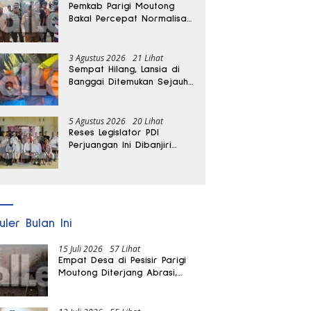
Pemkab Parigi Moutong
Bakal Percepat Normalisasi
Jalan dan Sungai
Pascabanjir di Desa Air
Panas
3 Agustus 2026
21 Lihat
Sempat Hilang, Lansia di
Banggai Ditemukan Sejauh
1 Kilometer
5 Agustus 2026
20 Lihat
Reses Legislator PDI
Perjuangan Ini Dibanjiri
Aspirasi, Petani Kasimbar
Minta Irigasi dan Alsintan
uler Bulan Ini
15 Juli 2026
57 Lihat
Empat Desa di Pesisir Parigi
Moutong Diterjang Abrasi,
Puluhan KK dan Dua Rumah
Rusak