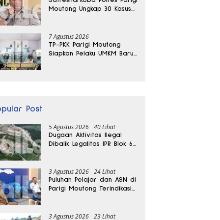
Moutong Ungkap 30 Kasus
Narkoba, Ratusan Gram
Sabu Disita
7 Agustus 2026
TP-PKK Parigi Moutong
Siapkan Pelaku UMKM Baru
Lewat Pelatihan Ecoprint
Bomba Saga
opular Post
5 Agustus 2026
40 Lihat
Dugaan Aktivitas Ilegal
Dibalik Legalitas IPR Blok 6
Kayuboko di Parigi
Moutong
3 Agustus 2026
24 Lihat
Puluhan Pelajar dan ASN di
Parigi Moutong Terindikasi
Positif Narkoba
3 Agustus 2026
23 Lihat