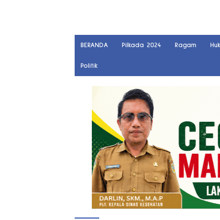
BERANDA
Pilkada 2024
Ragam
Hu
Politik