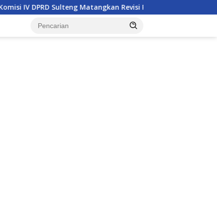
PRD Sulteng Matangkan Revisi Perda Kesehatan
Ketua 