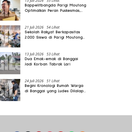
13 Juli 2026
55 Lihat
Bappelitbangda Parigi Moutong
Optimalkan Peran Puskesmas,
Layanan Mobil Jenazah Gratis
Harus Dirasakan Masyarakat
21 Juli 2026
54 Lihat
Sekolah Rakyat Berkapasitas
2.000 Siswa di Parigi Moutong
Dibangun Oktober 2026
13 Juli 2026
53 Lihat
Dua Emak-emak di Banggai
Jadi Korban Tabrak Lari
24 Juli 2026
51 Lihat
Begini Kronologi Rumah Warga
di Banggai yang Ludes Dilalap
Api