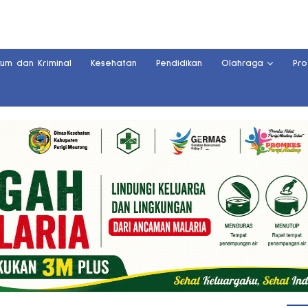
kum dan Kriminal
Kesehatan
Pendidikan
Olahraga
Pro