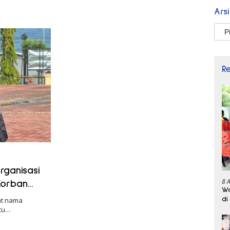
Ars
Arsi
R
ganisasi
8 
Korban
Wa
di
at nama
itu…