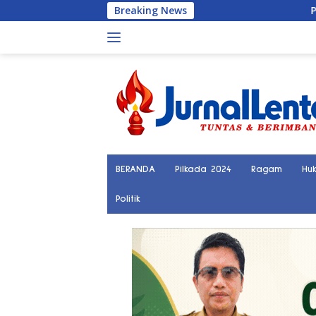
Langsung
Breaking News
Palu Kini Ter
ke
konten
BERANDA
Pilkada 2024
Ragam
Hu
Politik