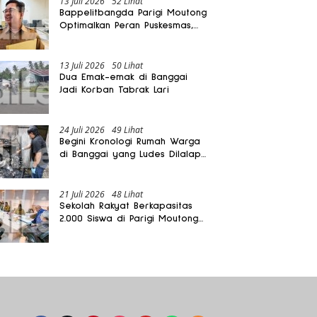
13 Juli 2026
52 Lihat
Bappelitbangda Parigi Moutong
Optimalkan Peran Puskesmas,
Layanan Mobil Jenazah Gratis
Harus Dirasakan Masyarakat
13 Juli 2026
50 Lihat
Dua Emak-emak di Banggai
Jadi Korban Tabrak Lari
24 Juli 2026
49 Lihat
Begini Kronologi Rumah Warga
di Banggai yang Ludes Dilalap
Api
21 Juli 2026
48 Lihat
Sekolah Rakyat Berkapasitas
2.000 Siswa di Parigi Moutong
Dibangun Oktober 2026