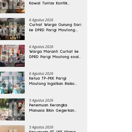
Kawal Tuntas Konflik
Agraria di Tolitoli
6 Agustus 2026
Curhat Warga Gunung Sari
ke DPRD Parigi Moutong:
Banjir Tak Kunjung Usai,
Jalan Pun Rusak
6 Agustus 2026
Warga Maranti Curhat ke
DPRD Parigi Moutong soal
Jalan Rusak yang Diduga
Memicu Kematian Ibu
Bersalin
6 Agustus 2026
Ketua TP-PKK Parigi
Moutong Ingatkan Risiko
Penyalahgunaan Dana
Hibah
5 Agustus 2026
Penemuan Kerangka
Manusia Bikin Gegerkan
Warga Banggai, Diduga
Orang Hilang Sebulan Lalu
5 Agustus 2026
Karyawan PT UKK Hilang