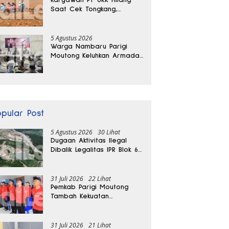
Saat Cek Tongkang,
Ditemukan Tewas di
Kedalaman 15 Meter
5 Agustus 2026
Warga Nambaru Parigi
Moutong Keluhkan Armada
Pengangkut Sampah dan
Jalan Kantong Produksi di
Reses Legislator PKS
opular Post
5 Agustus 2026
30 Lihat
Dugaan Aktivitas Ilegal
Dibalik Legalitas IPR Blok 6
Kayuboko di Parigi
Moutong
31 Juli 2026
22 Lihat
Pemkab Parigi Moutong
Tambah Kekuatan
Penanganan Darurat, 23
REDKAR Resmi Dibentuk
31 Juli 2026
21 Lihat