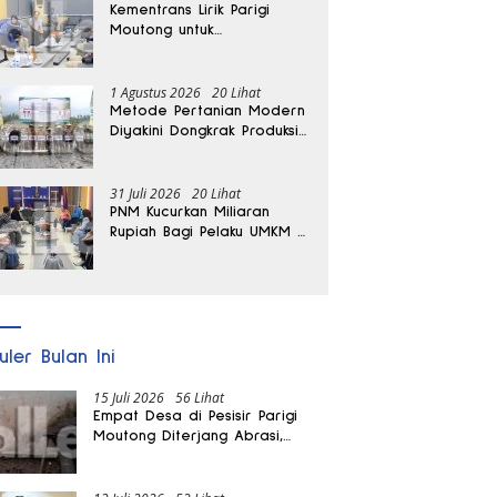
Kementrans Lirik Parigi
Moutong untuk
Pengembangan Investasi
1 Agustus 2026
20 Lihat
Metode Pertanian Modern
Diyakini Dongkrak Produksi
Padi Parigi Moutong hingga
Dua Kali Lipat
31 Juli 2026
20 Lihat
PNM Kucurkan Miliaran
Rupiah Bagi Pelaku UMKM di
Parigi Moutong
uler Bulan Ini
15 Juli 2026
56 Lihat
Empat Desa di Pesisir Parigi
Moutong Diterjang Abrasi,
Puluhan KK dan Dua Rumah
Rusak