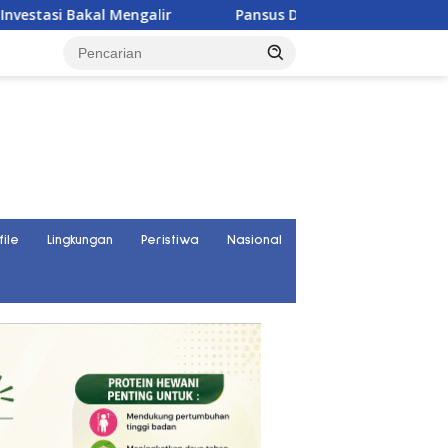
al Mengalir
Pansus DPRD Sulteng Janji Kawal Tuntas Konf
file
Lingkungan
Peristiwa
Nasional