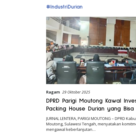
#IndustriDurian
Ragam
29 Oktober 2025
DPRD Parigi Moutong Kawal Inves
Packing House Durian yang Bisa
Ratusan Tenaga Kerja
JURNAL LENTERA, PARIGI MOUTONG – DPRD Kabup
Moutong, Sulawesi Tengah, menyatakan komit
mengawal keberlanjutan…