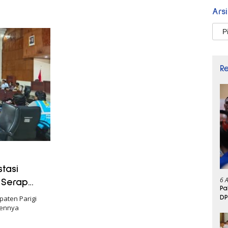
Ars
Arsi
R
tasi
6 
 Serap
Pa
DP
aten Parigi
mennya