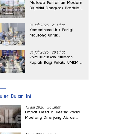
Metode Pertanian Modern
Diyakini Dongkrak Produksi
Padi Parigi Moutong hingga
Dua Kali Lipat
31 Juli 2026
21 Lihat
Kementrans Lirik Parigi
Moutong untuk
Pengembangan Investasi
31 Juli 2026
20 Lihat
PNM Kucurkan Miliaran
Rupiah Bagi Pelaku UMKM di
Parigi Moutong
uler Bulan Ini
15 Juli 2026
56 Lihat
Empat Desa di Pesisir Parigi
Moutong Diterjang Abrasi,
Puluhan KK dan Dua Rumah
Rusak