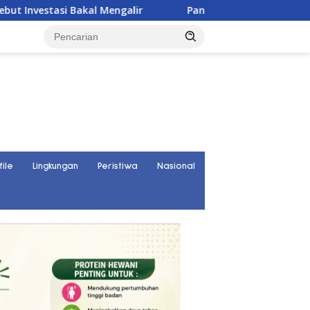
 Bakal Mengalir
Pansus DPRD Sulteng Janji Kawal Tuntas 
file
Lingkungan
Peristiwa
Nasional