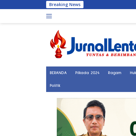
Langsung
Breaking News
Palu Kini
ke
konten
BERANDA
Pilkada 2024
Ragam
Hu
Politik