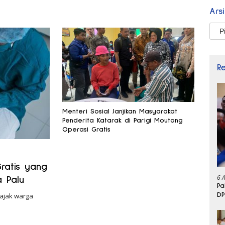
Ars
Arsi
R
Menteri Sosial Janjikan Masyarakat
Penderita Katarak di Parigi Moutong
Operasi Gratis
ratis yang
6 
 Palu
Pa
DP
gajak warga