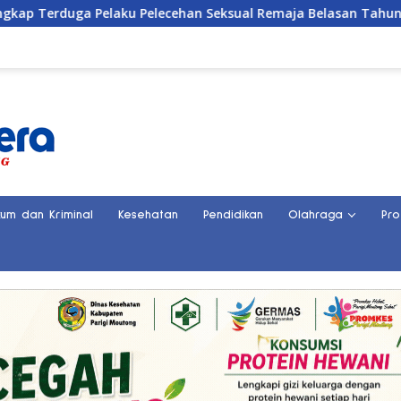
elecehan Seksual Remaja Belasan Tahun di Banggai
Sat
kum dan Kriminal
Kesehatan
Pendidikan
Olahraga
Pro