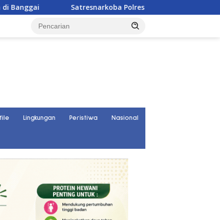
resnarkoba Polres Parigi Moutong Ungkap 30 Kasus Narkoba, R
file
Lingkungan
Peristiwa
Nasional