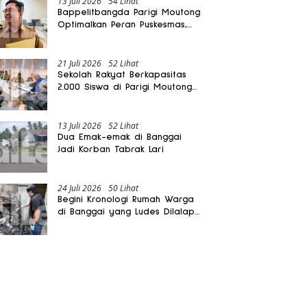
13 Juli 2026
54 Lihat
Bappelitbangda Parigi Moutong
Optimalkan Peran Puskesmas,
Layanan Mobil Jenazah Gratis
Harus Dirasakan Masyarakat
21 Juli 2026
52 Lihat
Sekolah Rakyat Berkapasitas
2.000 Siswa di Parigi Moutong
Dibangun Oktober 2026
13 Juli 2026
52 Lihat
Dua Emak-emak di Banggai
Jadi Korban Tabrak Lari
24 Juli 2026
50 Lihat
Begini Kronologi Rumah Warga
di Banggai yang Ludes Dilalap
Api