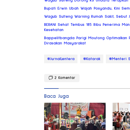
Wagub Sulteng Dorong RS Undata Terapkan 
Bupati Erwin Ubah Wajah Posyandu, Kini Se
Wagub Sulteng Warning Rumah Sakit, Sebut 
BERANI Sehat Tembus 185 Ribu Penerima Man
Kesehatan
Bappelitbangda Parigi Moutong Optimalkan P
Dirasakan Masyarakat
#JurnalLentera
#Katarak
#Menteri S
2
Komentar
Baca Juga