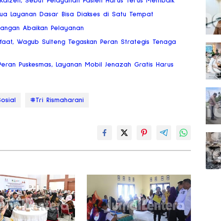
Kaizen, Sebut Pelayanan Pasien Harus Terus Membaik
mua Layanan Dasar Bisa Diakses di Satu Tempat
Jangan Abaikan Pelayanan
faat, Wagub Sulteng Tegaskan Peran Strategis Tenaga
eran Puskesmas, Layanan Mobil Jenazah Gratis Harus
osial
#Tri Rismaharani