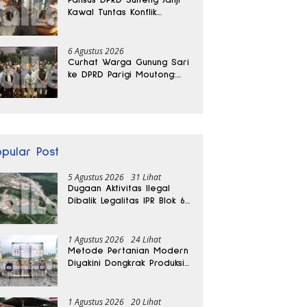
Kawal Tuntas Konflik
Agraria di Tolitoli
6 Agustus 2026
Curhat Warga Gunung Sari
ke DPRD Parigi Moutong:
Banjir Tak Kunjung Usai,
Jalan Pun Rusak
opular Post
5 Agustus 2026
31 Lihat
Dugaan Aktivitas Ilegal
Dibalik Legalitas IPR Blok 6
Kayuboko di Parigi
Moutong
1 Agustus 2026
24 Lihat
Metode Pertanian Modern
Diyakini Dongkrak Produksi
Padi Parigi Moutong hingga
Dua Kali Lipat
1 Agustus 2026
20 Lihat