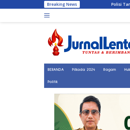
Langsung
Breaking News
Polisi Tangkap Terduga Pelaku P
ke
konten
BERANDA
Pilkada 2024
Ragam
Hu
Politik