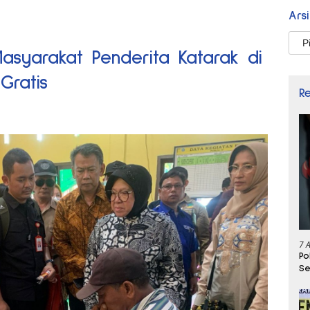
Ars
Arsi
Masyarakat Penderita Katarak di
Gratis
R
7 
Po
Se