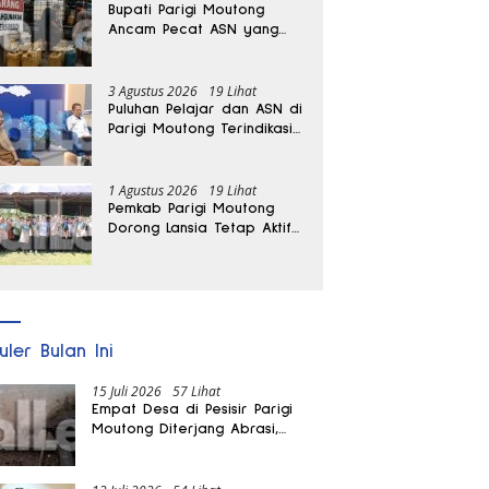
Bupati Parigi Moutong
Ancam Pecat ASN yang
Terlibat Penyalahgunaan
BBM Subsidi
3 Agustus 2026
19 Lihat
Puluhan Pelajar dan ASN di
Parigi Moutong Terindikasi
Positif Narkoba
1 Agustus 2026
19 Lihat
Pemkab Parigi Moutong
Dorong Lansia Tetap Aktif
dan Produktif
uler Bulan Ini
15 Juli 2026
57 Lihat
Empat Desa di Pesisir Parigi
Moutong Diterjang Abrasi,
Puluhan KK dan Dua Rumah
Rusak