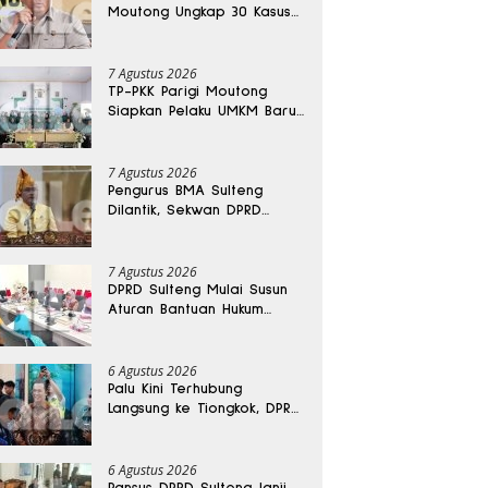
Moutong Ungkap 30 Kasus
Narkoba, Ratusan Gram
Sabu Disita
7 Agustus 2026
TP-PKK Parigi Moutong
Siapkan Pelaku UMKM Baru
Lewat Pelatihan Ecoprint
Bomba Saga
7 Agustus 2026
Pengurus BMA Sulteng
Dilantik, Sekwan DPRD
Dapat Amanah Strategis
7 Agustus 2026
DPRD Sulteng Mulai Susun
Aturan Bantuan Hukum
Gratis untuk Masyarakat
6 Agustus 2026
Palu Kini Terhubung
Langsung ke Tiongkok, DPRD
Sulteng Sebut Investasi
Bakal Mengalir
6 Agustus 2026
Pansus DPRD Sulteng Janji