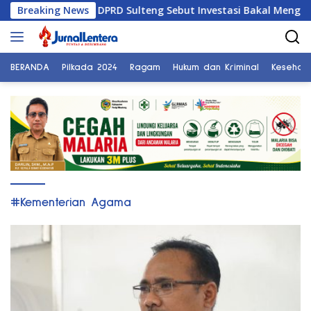
Langsung
ke Tiongkok, DPRD Sulteng Sebut Investasi Bakal Mengalir
Breaking News
ke
konten
BERANDA
Pilkada 2024
Ragam
Hukum dan Kriminal
Kesehat
#Kementerian Agama