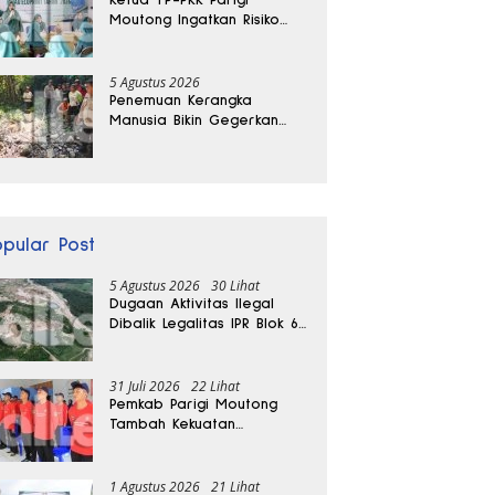
Moutong Ingatkan Risiko
Penyalahgunaan Dana
Hibah
5 Agustus 2026
Penemuan Kerangka
Manusia Bikin Gegerkan
Warga Banggai, Diduga
Orang Hilang Sebulan Lalu
opular Post
5 Agustus 2026
30 Lihat
Dugaan Aktivitas Ilegal
Dibalik Legalitas IPR Blok 6
Kayuboko di Parigi
Moutong
31 Juli 2026
22 Lihat
Pemkab Parigi Moutong
Tambah Kekuatan
Penanganan Darurat, 23
REDKAR Resmi Dibentuk
1 Agustus 2026
21 Lihat