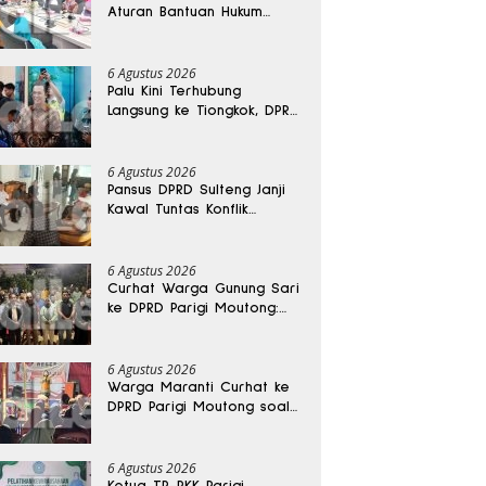
Aturan Bantuan Hukum
Gratis untuk Masyarakat
6 Agustus 2026
Palu Kini Terhubung
Langsung ke Tiongkok, DPRD
Sulteng Sebut Investasi
Bakal Mengalir
6 Agustus 2026
Pansus DPRD Sulteng Janji
Kawal Tuntas Konflik
Agraria di Tolitoli
6 Agustus 2026
Curhat Warga Gunung Sari
ke DPRD Parigi Moutong:
Banjir Tak Kunjung Usai,
Jalan Pun Rusak
6 Agustus 2026
Warga Maranti Curhat ke
DPRD Parigi Moutong soal
Jalan Rusak yang Diduga
Memicu Kematian Ibu
Bersalin
6 Agustus 2026
Ketua TP-PKK Parigi