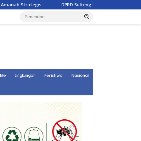
ategis
DPRD Sulteng Mulai Susun Aturan Bantuan Huku
file
Lingkungan
Peristiwa
Nasional