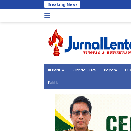
Langsung
Breaking News
P
ke
konten
BERANDA
Pilkada 2024
Ragam
Hu
Politik