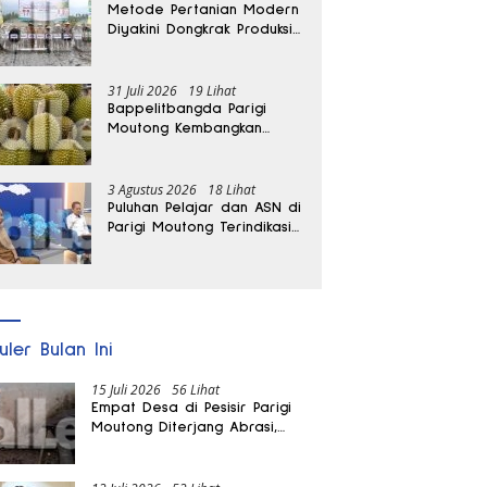
Metode Pertanian Modern
Diyakini Dongkrak Produksi
Padi Parigi Moutong hingga
Dua Kali Lipat
31 Juli 2026
19 Lihat
Bappelitbangda Parigi
Moutong Kembangkan
Pupuk Khusus untuk
Selamatkan Kebun Durian
3 Agustus 2026
18 Lihat
Puluhan Pelajar dan ASN di
Parigi Moutong Terindikasi
Positif Narkoba
uler Bulan Ini
15 Juli 2026
56 Lihat
Empat Desa di Pesisir Parigi
Moutong Diterjang Abrasi,
Puluhan KK dan Dua Rumah
Rusak