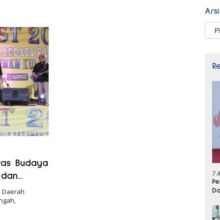
Ars
Arsi
R
itas Budaya
7 
 dan
Pe
Da
h Daerah
ngah,