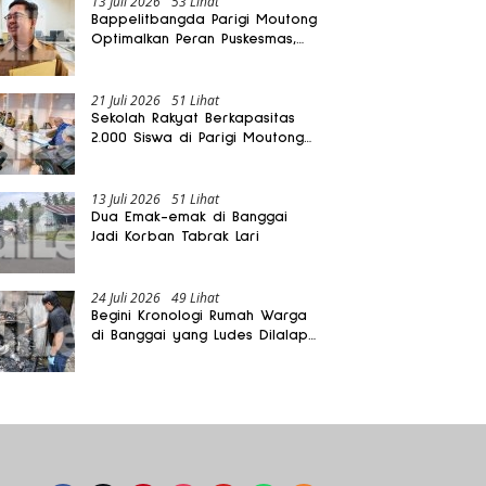
13 Juli 2026
53 Lihat
Bappelitbangda Parigi Moutong
Optimalkan Peran Puskesmas,
Layanan Mobil Jenazah Gratis
Harus Dirasakan Masyarakat
21 Juli 2026
51 Lihat
Sekolah Rakyat Berkapasitas
2.000 Siswa di Parigi Moutong
Dibangun Oktober 2026
13 Juli 2026
51 Lihat
Dua Emak-emak di Banggai
Jadi Korban Tabrak Lari
24 Juli 2026
49 Lihat
Begini Kronologi Rumah Warga
di Banggai yang Ludes Dilalap
Api