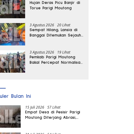
Hujan Deras Picu Banjir di
Torue Parigi Moutong
3 Agustus 2026
20 Lihat
Sempat Hilang, Lansia di
Banggai Ditemukan Sejauh
1 Kilometer
3 Agustus 2026
19 Lihat
Pemkab Parigi Moutong
Bakal Percepat Normalisasi
Jalan dan Sungai
Pascabanjir di Desa Air
Panas
uler Bulan Ini
15 Juli 2026
57 Lihat
Empat Desa di Pesisir Parigi
Moutong Diterjang Abrasi,
Puluhan KK dan Dua Rumah
Rusak