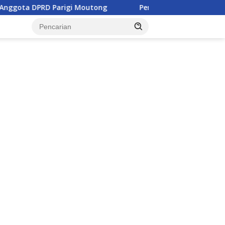
 DPRD Parigi Moutong
Penghulu di Parigi Moutong Dimi