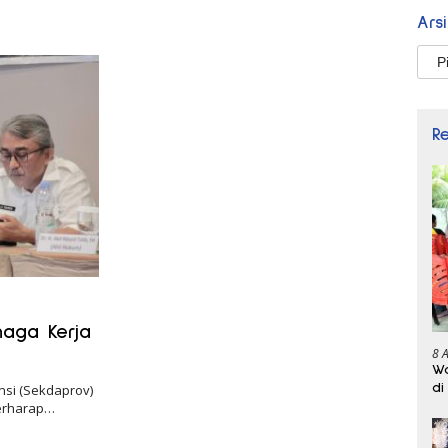
Ars
Arsi
R
naga Kerja
8 
Wa
di
nsi (Sekdaprov)
berharap…