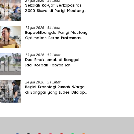
21 Juli 2026
54 Lihat
Sekolah Rakyat Berkapasitas
2.000 Siswa di Parigi Moutong
Dibangun Oktober 2026
13 Juli 2026
54 Lihat
Bappelitbangda Parigi Moutong
Optimalkan Peran Puskesmas,
Layanan Mobil Jenazah Gratis
Harus Dirasakan Masyarakat
13 Juli 2026
53 Lihat
Dua Emak-emak di Banggai
Jadi Korban Tabrak Lari
24 Juli 2026
51 Lihat
Begini Kronologi Rumah Warga
di Banggai yang Ludes Dilalap
Api