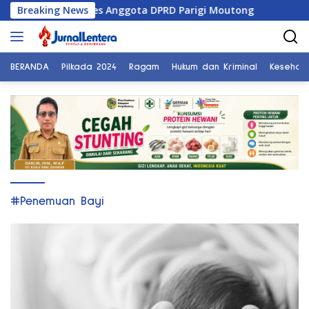
Langsung
i Sungai di Reses Anggota DPRD Parigi Moutong
Breaking News
Penghu
ke
konten
BERANDA
Pilkada 2024
Ragam
Hukum dan Kriminal
Kesehat
#Penemuan Bayi