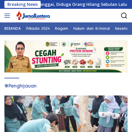
Langsung
an Warga Banggai, Diduga Orang Hilang Sebulan Lalu
Breaking News
ke
konten
BERANDA
Pilkada 2024
Ragam
Hukum dan Kriminal
Kesehat
#Penghijauan