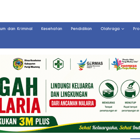
kum dan Kriminal
Kesehatan
Pendidikan
Olahraga
Pro