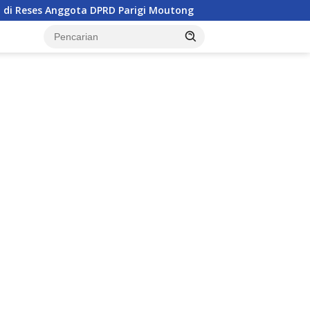
Anggota DPRD Parigi Moutong
Penghulu di Parigi Mouto