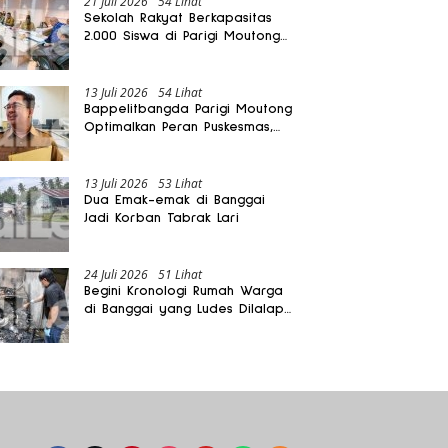
21 Juli 2026
54 Lihat
Sekolah Rakyat Berkapasitas
2.000 Siswa di Parigi Moutong
Dibangun Oktober 2026
13 Juli 2026
54 Lihat
Bappelitbangda Parigi Moutong
Optimalkan Peran Puskesmas,
Layanan Mobil Jenazah Gratis
Harus Dirasakan Masyarakat
13 Juli 2026
53 Lihat
Dua Emak-emak di Banggai
Jadi Korban Tabrak Lari
24 Juli 2026
51 Lihat
Begini Kronologi Rumah Warga
di Banggai yang Ludes Dilalap
Api