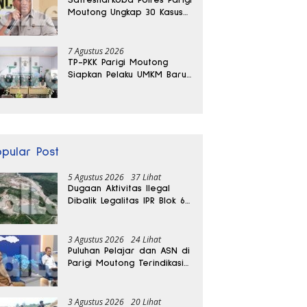
Moutong Ungkap 30 Kasus
Narkoba, Ratusan Gram
Sabu Disita
7 Agustus 2026
TP-PKK Parigi Moutong
Siapkan Pelaku UMKM Baru
Lewat Pelatihan Ecoprint
Bomba Saga
opular Post
5 Agustus 2026
37 Lihat
Dugaan Aktivitas Ilegal
Dibalik Legalitas IPR Blok 6
Kayuboko di Parigi
Moutong
3 Agustus 2026
24 Lihat
Puluhan Pelajar dan ASN di
Parigi Moutong Terindikasi
Positif Narkoba
3 Agustus 2026
20 Lihat