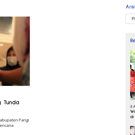
Ars
Arsi
R
g Tunda
8 
Wa
di
abupaten Parigi
rencana