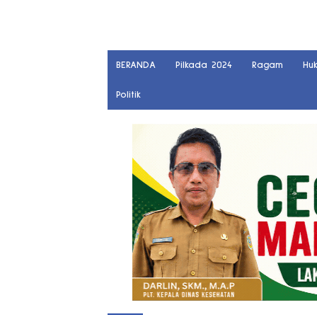
BERANDA
Pilkada 2024
Ragam
Hu
Politik