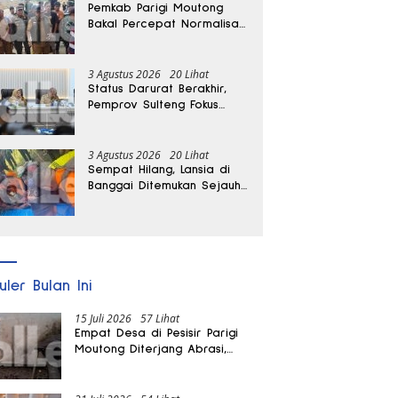
Pemkab Parigi Moutong
Bakal Percepat Normalisasi
Jalan dan Sungai
Pascabanjir di Desa Air
Panas
3 Agustus 2026
20 Lihat
Status Darurat Berakhir,
Pemprov Sulteng Fokus
Percepat Pemulihan
Pascagempa Sigi
3 Agustus 2026
20 Lihat
Sempat Hilang, Lansia di
Banggai Ditemukan Sejauh
1 Kilometer
uler Bulan Ini
15 Juli 2026
57 Lihat
Empat Desa di Pesisir Parigi
Moutong Diterjang Abrasi,
Puluhan KK dan Dua Rumah
Rusak