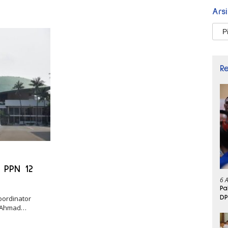
Ars
Arsi
R
 PPN 12
6 
Pa
DP
oordinator
n Ahmad…