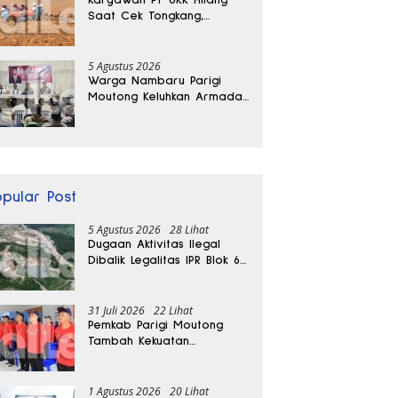
Saat Cek Tongkang,
Ditemukan Tewas di
Kedalaman 15 Meter
5 Agustus 2026
Warga Nambaru Parigi
Moutong Keluhkan Armada
Pengangkut Sampah dan
Jalan Kantong Produksi di
Reses Legislator PKS
opular Post
5 Agustus 2026
28 Lihat
Dugaan Aktivitas Ilegal
Dibalik Legalitas IPR Blok 6
Kayuboko di Parigi
Moutong
31 Juli 2026
22 Lihat
Pemkab Parigi Moutong
Tambah Kekuatan
Penanganan Darurat, 23
REDKAR Resmi Dibentuk
1 Agustus 2026
20 Lihat