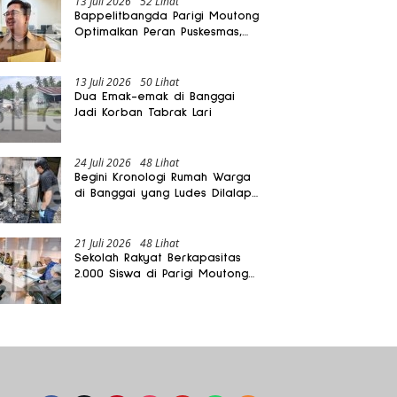
13 Juli 2026
52 Lihat
Bappelitbangda Parigi Moutong
Optimalkan Peran Puskesmas,
Layanan Mobil Jenazah Gratis
Harus Dirasakan Masyarakat
13 Juli 2026
50 Lihat
Dua Emak-emak di Banggai
Jadi Korban Tabrak Lari
24 Juli 2026
48 Lihat
Begini Kronologi Rumah Warga
di Banggai yang Ludes Dilalap
Api
21 Juli 2026
48 Lihat
Sekolah Rakyat Berkapasitas
2.000 Siswa di Parigi Moutong
Dibangun Oktober 2026