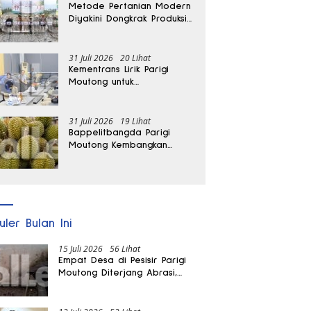
Metode Pertanian Modern
Diyakini Dongkrak Produksi
Padi Parigi Moutong hingga
Dua Kali Lipat
31 Juli 2026
20 Lihat
Kementrans Lirik Parigi
Moutong untuk
Pengembangan Investasi
31 Juli 2026
19 Lihat
Bappelitbangda Parigi
Moutong Kembangkan
Pupuk Khusus untuk
Selamatkan Kebun Durian
uler Bulan Ini
15 Juli 2026
56 Lihat
Empat Desa di Pesisir Parigi
Moutong Diterjang Abrasi,
Puluhan KK dan Dua Rumah
Rusak