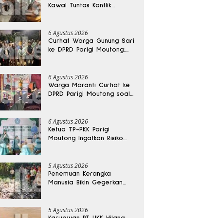
Kawal Tuntas Konflik
Agraria di Tolitoli
6 Agustus 2026
Curhat Warga Gunung Sari
ke DPRD Parigi Moutong:
Banjir Tak Kunjung Usai,
Jalan Pun Rusak
6 Agustus 2026
Warga Maranti Curhat ke
DPRD Parigi Moutong soal
Jalan Rusak yang Diduga
Memicu Kematian Ibu
Bersalin
6 Agustus 2026
Ketua TP-PKK Parigi
Moutong Ingatkan Risiko
Penyalahgunaan Dana
Hibah
5 Agustus 2026
Penemuan Kerangka
Manusia Bikin Gegerkan
Warga Banggai, Diduga
Orang Hilang Sebulan Lalu
5 Agustus 2026
Karyawan PT UKK Hilang