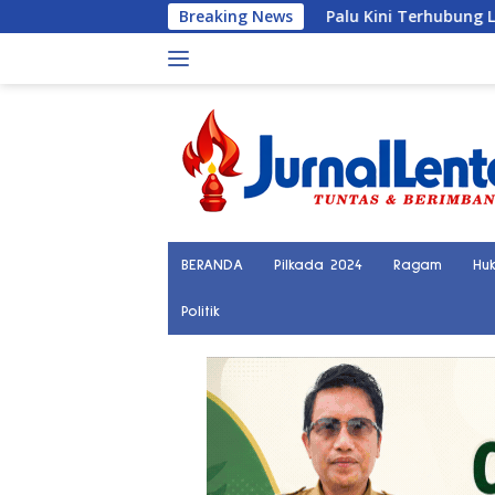
Langsung
Breaking News
Palu Kini Terhubung Langsung ke Ti
ke
konten
BERANDA
Pilkada 2024
Ragam
Hu
Politik