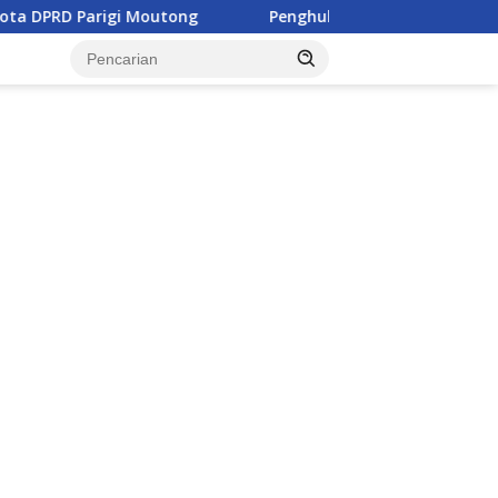
rigi Moutong
Penghulu di Parigi Moutong Diminta Akti