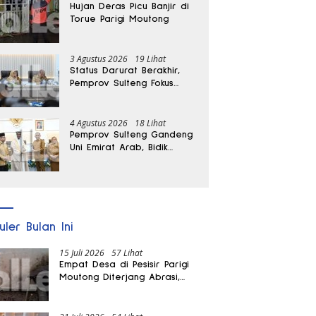
Hujan Deras Picu Banjir di
Torue Parigi Moutong
3 Agustus 2026
19 Lihat
Status Darurat Berakhir,
Pemprov Sulteng Fokus
Percepat Pemulihan
Pascagempa Sigi
4 Agustus 2026
18 Lihat
Pemprov Sulteng Gandeng
Uni Emirat Arab, Bidik
Investasi hingga Rumah
Sakit Internasional
uler Bulan Ini
15 Juli 2026
57 Lihat
Empat Desa di Pesisir Parigi
Moutong Diterjang Abrasi,
Puluhan KK dan Dua Rumah
Rusak