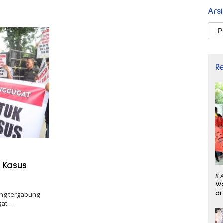
Ars
Arsi
R
 Kasus
8 
Wa
di
ang tergabung
gat…