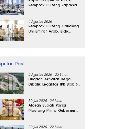
Pemprov Sulteng Paparkan
Kabar Baik Pertumbuhan
Ekonomi Daerah
4 Agustus 2026
Pemprov Sulteng Gandeng
Uni Emirat Arab, Bidik
Investasi hingga Rumah
Sakit Internasional
opular Post
5 Agustus 2026
25 Lihat
Dugaan Aktivitas Ilegal
Dibalik Legalitas IPR Blok 6
Kayuboko di Parigi
Moutong
30 Juli 2026
24 Lihat
Alasan Bupati Parigi
Moutong Minta Gubernur
Hentikan Sementara
Tambang Kayuboko
30 Juli 2026
22 Lihat