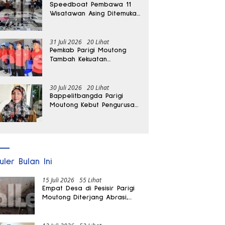
Speedboat Pembawa 11
Wisatawan Asing Ditemukan
Terdampar di Parigi
Moutong
31 Juli 2026
20 Lihat
Pemkab Parigi Moutong
Tambah Kekuatan
Penanganan Darurat, 23
REDKAR Resmi Dibentuk
30 Juli 2026
20 Lihat
Bappelitbangda Parigi
Moutong Kebut Pengurusan
Hak Paten Durian Montong
ke Kementerian
uler Bulan Ini
15 Juli 2026
55 Lihat
Empat Desa di Pesisir Parigi
Moutong Diterjang Abrasi,
Puluhan KK dan Dua Rumah
Rusak