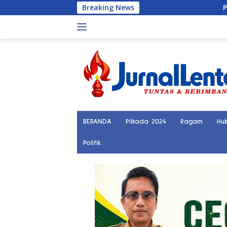
Langsung
Breaking News
Penemuan Keran
ke
konten
BERANDA
Pilkada 2024
Ragam
Hu
Politik