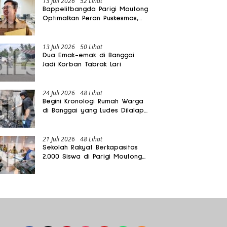
13 Juli 2026
52 Lihat
Bappelitbangda Parigi Moutong
Optimalkan Peran Puskesmas,
Layanan Mobil Jenazah Gratis
Harus Dirasakan Masyarakat
13 Juli 2026
50 Lihat
Dua Emak-emak di Banggai
Jadi Korban Tabrak Lari
24 Juli 2026
48 Lihat
Begini Kronologi Rumah Warga
di Banggai yang Ludes Dilalap
Api
21 Juli 2026
48 Lihat
Sekolah Rakyat Berkapasitas
2.000 Siswa di Parigi Moutong
Dibangun Oktober 2026