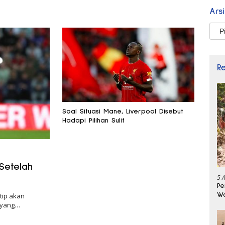
Ars
Arsi
R
Soal Situasi Mane, Liverpool Disebut
Hadapi Pilihan Sulit
 Setelah
5 
Pe
Wa
tip akan
Se
 yang…