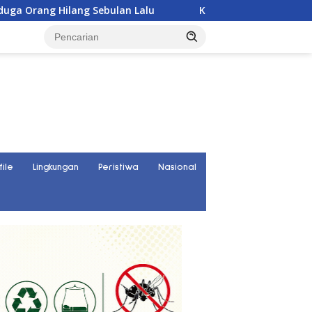
ang Sebulan Lalu
Karyawan PT UKK Hilang Saat Cek To
file
Lingkungan
Peristiwa
Nasional