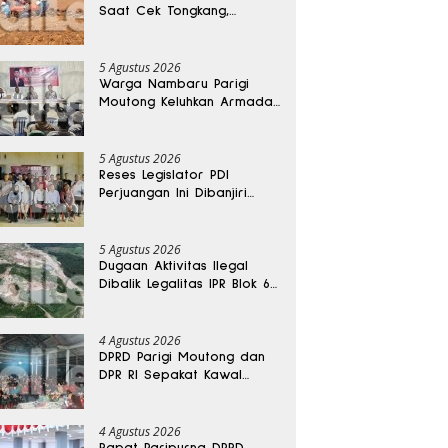
Saat Cek Tongkang,
Ditemukan Tewas di
Kedalaman 15 Meter
5 Agustus 2026
Warga Nambaru Parigi
Moutong Keluhkan Armada
Pengangkut Sampah dan
Jalan Kantong Produksi di
Reses Legislator PKS
5 Agustus 2026
Reses Legislator PDI
Perjuangan Ini Dibanjiri
Aspirasi, Petani Kasimbar
Minta Irigasi dan Alsintan
5 Agustus 2026
Dugaan Aktivitas Ilegal
Dibalik Legalitas IPR Blok 6
Kayuboko di Parigi
Moutong
4 Agustus 2026
DPRD Parigi Moutong dan
DPR RI Sepakat Kawal
Aspirasi Warga Torue
4 Agustus 2026
Rapat Paripurna DPRD,