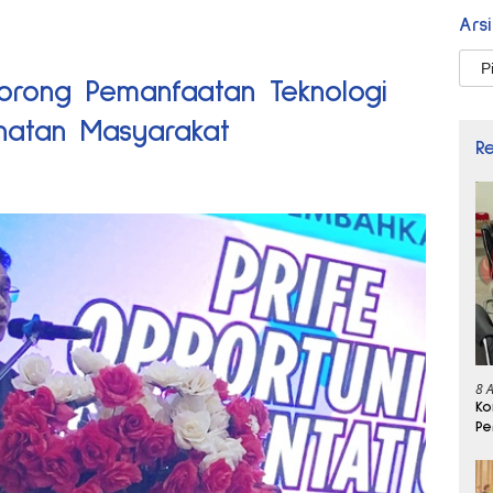
Ars
Arsi
Dorong Pemanfaatan Teknologi
hatan Masyarakat
R
8 
Ko
Pe