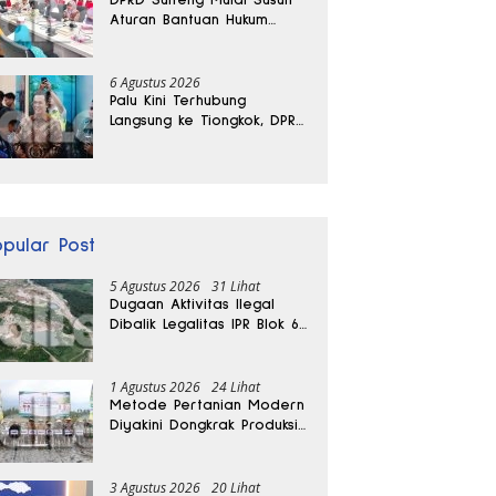
Aturan Bantuan Hukum
Gratis untuk Masyarakat
6 Agustus 2026
Palu Kini Terhubung
Langsung ke Tiongkok, DPRD
Sulteng Sebut Investasi
Bakal Mengalir
opular Post
5 Agustus 2026
31 Lihat
Dugaan Aktivitas Ilegal
Dibalik Legalitas IPR Blok 6
Kayuboko di Parigi
Moutong
1 Agustus 2026
24 Lihat
Metode Pertanian Modern
Diyakini Dongkrak Produksi
Padi Parigi Moutong hingga
Dua Kali Lipat
3 Agustus 2026
20 Lihat