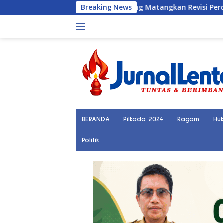
Langsung
i IV DPRD Sulteng Matangkan Revisi Perda Kesehatan
Breaking News
K
ke
konten
BERANDA
Pilkada 2024
Ragam
Hu
Politik