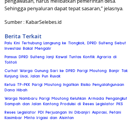
pengawasan, harus melibatkan pemerintah desa.
Sehingga penyaluran dapat tepat sasaran,” jelasnya.
Sumber : KabarSelebes.id
Berita Terkait
Palu Kini Terhubung Langsung ke Tiongkok, DPRD Sulteng Sebut
Investasi Bakal Mengalir
Pansus DPRD Sulteng Janji Kawal Tuntas Konflik Agraria di
Tolitoli
Curhat Warga Gunung Sari ke DPRD Parigi Moutong: Banjir Tak
Kunjung Usai, Jalan Pun Rusak
Ketua TP-PKK Parigi Moutong Ingatkan Risiko Penyalahgunaan
Dana Hibah
Warga Nambaru Parigi Moutong Keluhkan Armada Pengangkut
Sampah dan Jalan Kantong Produksi di Reses Legislator PKS
Reses Legislator PDI Perjuangan Ini Dibanjiri Aspirasi, Petani
Kasimbar Minta Irigasi dan Alsintan