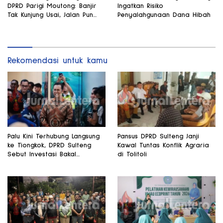
DPRD Parigi Moutong: Banjir
Ingatkan Risiko
Tak Kunjung Usai, Jalan Pun
Penyalahgunaan Dana Hibah
Rusak
Rekomendasi untuk kamu
Palu Kini Terhubung Langsung
Pansus DPRD Sulteng Janji
ke Tiongkok, DPRD Sulteng
Kawal Tuntas Konflik Agraria
Sebut Investasi Bakal
di Tolitoli
Mengalir