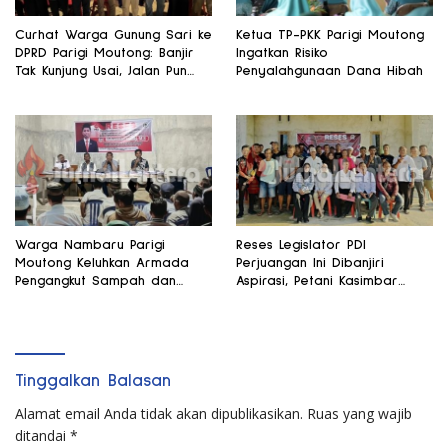
Curhat Warga Gunung Sari ke
Ketua TP-PKK Parigi Moutong
DPRD Parigi Moutong: Banjir
Ingatkan Risiko
Tak Kunjung Usai, Jalan Pun
Penyalahgunaan Dana Hibah
Rusak
Warga Nambaru Parigi
Reses Legislator PDI
Moutong Keluhkan Armada
Perjuangan Ini Dibanjiri
Pengangkut Sampah dan
Aspirasi, Petani Kasimbar
Jalan Kantong Produksi di
Minta Irigasi dan Alsintan
Reses Legislator PKS
Tinggalkan Balasan
Alamat email Anda tidak akan dipublikasikan.
Ruas yang wajib
ditandai
*