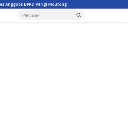
igi Moutong
Penghulu di Parigi Moutong Diminta Aktif