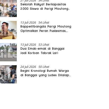
21 Juli 2026
54 Lihat
Sekolah Rakyat Berkapasitas
2.000 Siswa di Parigi Moutong
Dibangun Oktober 2026
13 Juli 2026
54 Lihat
Bappelitbangda Parigi Moutong
Optimalkan Peran Puskesmas,
Layanan Mobil Jenazah Gratis
Harus Dirasakan Masyarakat
13 Juli 2026
53 Lihat
Dua Emak-emak di Banggai
Jadi Korban Tabrak Lari
24 Juli 2026
50 Lihat
Begini Kronologi Rumah Warga
di Banggai yang Ludes Dilalap
Api