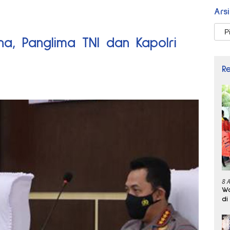
Ars
Arsi
a, Panglima TNI dan Kapolri
R
8 
Wa
di