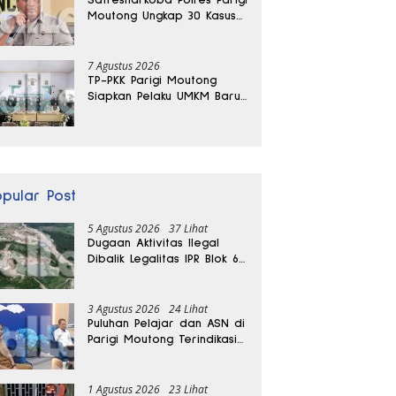
Moutong Ungkap 30 Kasus
Narkoba, Ratusan Gram
Sabu Disita
7 Agustus 2026
TP-PKK Parigi Moutong
Siapkan Pelaku UMKM Baru
Lewat Pelatihan Ecoprint
Bomba Saga
opular Post
5 Agustus 2026
37 Lihat
Dugaan Aktivitas Ilegal
Dibalik Legalitas IPR Blok 6
Kayuboko di Parigi
Moutong
3 Agustus 2026
24 Lihat
Puluhan Pelajar dan ASN di
Parigi Moutong Terindikasi
Positif Narkoba
1 Agustus 2026
23 Lihat