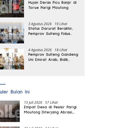
Hujan Deras Picu Banjir di
Torue Parigi Moutong
3 Agustus 2026
19 Lihat
Status Darurat Berakhir,
Pemprov Sulteng Fokus
Percepat Pemulihan
Pascagempa Sigi
4 Agustus 2026
18 Lihat
Pemprov Sulteng Gandeng
Uni Emirat Arab, Bidik
Investasi hingga Rumah
Sakit Internasional
uler Bulan Ini
15 Juli 2026
57 Lihat
Empat Desa di Pesisir Parigi
Moutong Diterjang Abrasi,
Puluhan KK dan Dua Rumah
Rusak