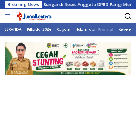
Langsung
 Normalisasi Sungai di Reses Anggota DPRD Parigi Moutong
Breaking News
ke
konten
BERANDA
Pilkada 2024
Ragam
Hukum dan Kriminal
Kesehat