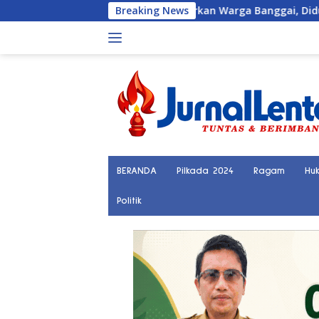
Langsung
Bikin Gegerkan Warga Banggai, Diduga Orang Hilang Sebulan 
Breaking News
ke
konten
BERANDA
Pilkada 2024
Ragam
Hu
Politik