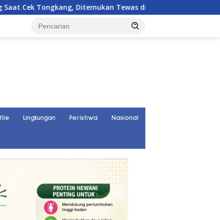
emukan Tewas di Kedalaman 15 Meter
Warga Nambaru Pa
file
Lingkungan
Peristiwa
Nasional