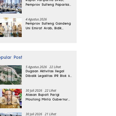
Pemprov Sulteng Paparkan
Kabar Baik Pertumbuhan
Ekonomi Daerah
4 Agustus 2026
Pemprov Sulteng Gandeng
Uni Emirat Arab, Bidik
Investasi hingga Rumah
Sakit Internasional
opular Post
5 Agustus 2026
22 Lihat
Dugaan Aktivitas Ilegal
Dibalik Legalitas IPR Blok 6
Kayuboko di Parigi
Moutong
30 Juli 2026
22 Lihat
Alasan Bupati Parigi
Moutong Minta Gubernur
Hentikan Sementara
Tambang Kayuboko
30 Juli 2026
21 Lihat