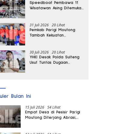
Speedboat Pembawa 11
Wisatawan Asing Ditemukan
Terdampar di Parigi
Moutong
31 Juli 2026
20 Lihat
Pemkab Parigi Moutong
Tambah Kekuatan
Penanganan Darurat, 23
REDKAR Resmi Dibentuk
30 Juli 2026
20 Lihat
YHKI Desak Polda Sulteng
Usut Tuntas Dugaan
Penguasaan Laut dan
Reklamasi Ilegal di
Watusampu
uler Bulan Ini
15 Juli 2026
54 Lihat
Empat Desa di Pesisir Parigi
Moutong Diterjang Abrasi,
Puluhan KK dan Dua Rumah
Rusak