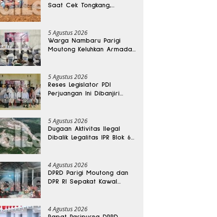
Saat Cek Tongkang,
Ditemukan Tewas di
Kedalaman 15 Meter
5 Agustus 2026
Warga Nambaru Parigi
Moutong Keluhkan Armada
Pengangkut Sampah dan
Jalan Kantong Produksi di
Reses Legislator PKS
5 Agustus 2026
Reses Legislator PDI
Perjuangan Ini Dibanjiri
Aspirasi, Petani Kasimbar
Minta Irigasi dan Alsintan
5 Agustus 2026
Dugaan Aktivitas Ilegal
Dibalik Legalitas IPR Blok 6
Kayuboko di Parigi
Moutong
4 Agustus 2026
DPRD Parigi Moutong dan
DPR RI Sepakat Kawal
Aspirasi Warga Torue
4 Agustus 2026
Rapat Paripurna DPRD,