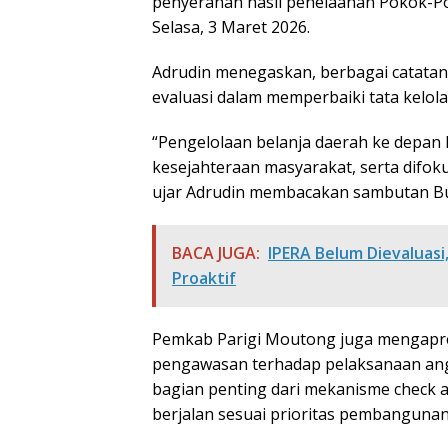
penyerahan hasil penelaahan Pokok-Po
Selasa, 3 Maret 2026.
Adrudin menegaskan, berbagai catatan,
evaluasi dalam memperbaiki tata kelol
“Pengelolaan belanja daerah ke depan 
kesejahteraan masyarakat, serta difok
ujar Adrudin membacakan sambutan Bu
BACA JUGA:
IPERA Belum Dievaluas
Proaktif
Pemkab Parigi Moutong juga mengapre
pengawasan terhadap pelaksanaan angg
bagian penting dari mekanisme check 
berjalan sesuai prioritas pembangunan