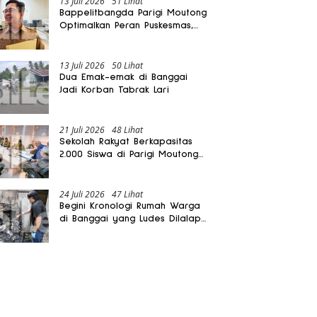
13 Juli 2026
51 Lihat
Bappelitbangda Parigi Moutong
Optimalkan Peran Puskesmas,
Layanan Mobil Jenazah Gratis
Harus Dirasakan Masyarakat
13 Juli 2026
50 Lihat
Dua Emak-emak di Banggai
Jadi Korban Tabrak Lari
21 Juli 2026
48 Lihat
Sekolah Rakyat Berkapasitas
2.000 Siswa di Parigi Moutong
Dibangun Oktober 2026
24 Juli 2026
47 Lihat
Begini Kronologi Rumah Warga
di Banggai yang Ludes Dilalap
Api