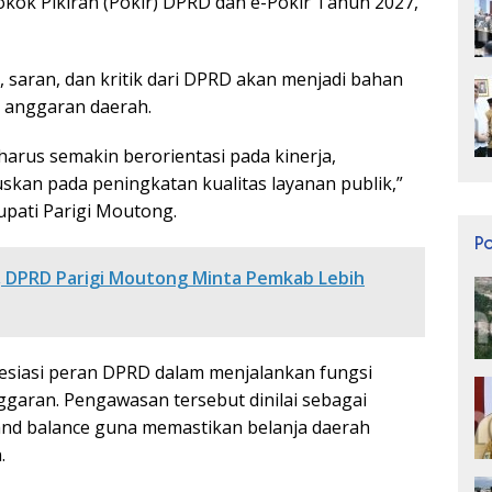
kok Pikiran (Pokir) DPRD dan e-Pokir Tahun 2027,
 saran, dan kritik dari DPRD akan menjadi bahan
a anggaran daerah.
harus semakin berorientasi pada kinerja,
uskan pada peningkatan kualitas layanan publik,”
pati Parigi Moutong.
P
i, DPRD Parigi Moutong Minta Pemkab Lebih
siasi peran DPRD dalam menjalankan fungsi
aran. Pengawasan tersebut dinilai sebagai
and balance guna memastikan belanja daerah
.