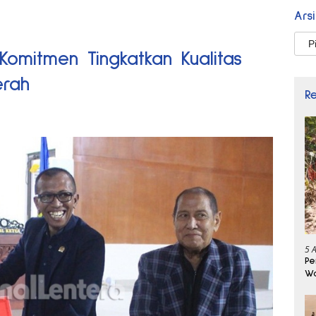
Ars
Arsi
omitmen Tingkatkan Kualitas
erah
R
5 
Pe
Wa
Se