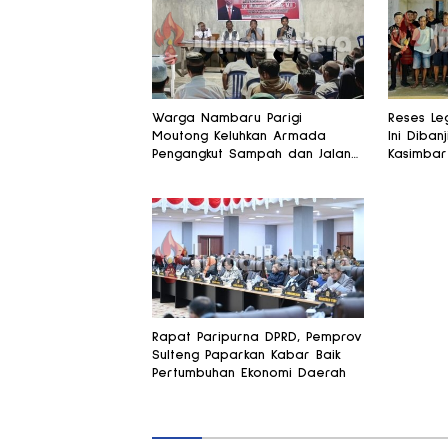
Warga Nambaru Parigi
Reses Leg
Moutong Keluhkan Armada
Ini Dibanj
Pengangkut Sampah dan Jalan
Kasimbar
Kantong Produksi di Reses
Alsintan
Legislator PKS
Rapat Paripurna DPRD, Pemprov
Sulteng Paparkan Kabar Baik
Pertumbuhan Ekonomi Daerah