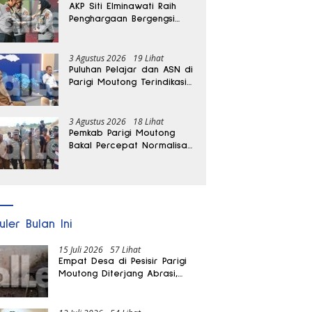
AKP Siti Elminawati Raih
Penghargaan Bergengsi
Hoegeng Awards 2026
3 Agustus 2026
19 Lihat
Puluhan Pelajar dan ASN di
Parigi Moutong Terindikasi
Positif Narkoba
3 Agustus 2026
18 Lihat
Pemkab Parigi Moutong
Bakal Percepat Normalisasi
Jalan dan Sungai
Pascabanjir di Desa Air
Panas
uler Bulan Ini
15 Juli 2026
57 Lihat
Empat Desa di Pesisir Parigi
Moutong Diterjang Abrasi,
Puluhan KK dan Dua Rumah
Rusak