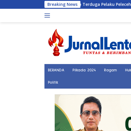
Langsung
Polisi Tangkap Terduga Pelaku Pelecehan Seksual Remaja B
Breaking News
ke
konten
BERANDA
Pilkada 2024
Ragam
Hu
Politik