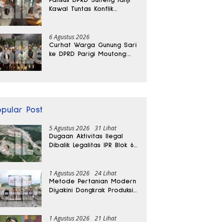
Kawal Tuntas Konflik
Agraria di Tolitoli
6 Agustus 2026
Curhat Warga Gunung Sari
ke DPRD Parigi Moutong:
Banjir Tak Kunjung Usai,
Jalan Pun Rusak
opular Post
5 Agustus 2026
31 Lihat
Dugaan Aktivitas Ilegal
Dibalik Legalitas IPR Blok 6
Kayuboko di Parigi
Moutong
1 Agustus 2026
24 Lihat
Metode Pertanian Modern
Diyakini Dongkrak Produksi
Padi Parigi Moutong hingga
Dua Kali Lipat
1 Agustus 2026
21 Lihat