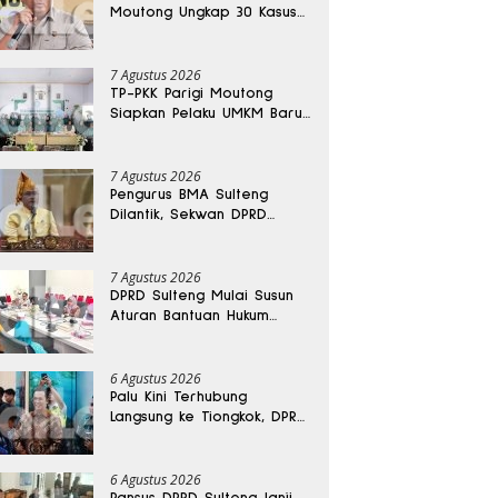
Moutong Ungkap 30 Kasus
Narkoba, Ratusan Gram
Sabu Disita
7 Agustus 2026
TP-PKK Parigi Moutong
Siapkan Pelaku UMKM Baru
Lewat Pelatihan Ecoprint
Bomba Saga
7 Agustus 2026
Pengurus BMA Sulteng
Dilantik, Sekwan DPRD
Dapat Amanah Strategis
7 Agustus 2026
DPRD Sulteng Mulai Susun
Aturan Bantuan Hukum
Gratis untuk Masyarakat
6 Agustus 2026
Palu Kini Terhubung
Langsung ke Tiongkok, DPRD
Sulteng Sebut Investasi
Bakal Mengalir
6 Agustus 2026
Pansus DPRD Sulteng Janji