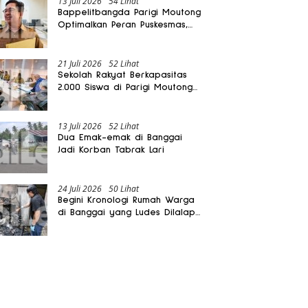
13 Juli 2026
54 Lihat
Bappelitbangda Parigi Moutong
Optimalkan Peran Puskesmas,
Layanan Mobil Jenazah Gratis
Harus Dirasakan Masyarakat
21 Juli 2026
52 Lihat
Sekolah Rakyat Berkapasitas
2.000 Siswa di Parigi Moutong
Dibangun Oktober 2026
13 Juli 2026
52 Lihat
Dua Emak-emak di Banggai
Jadi Korban Tabrak Lari
24 Juli 2026
50 Lihat
Begini Kronologi Rumah Warga
di Banggai yang Ludes Dilalap
Api