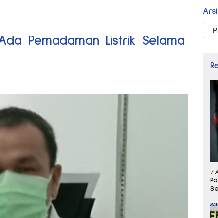
Ars
Arsi
Ada Pemadaman Listrik Selama
R
7 
Po
Se