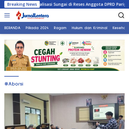
Langsung
i Tuntut Normalisasi Sungai di Reses Anggota DPRD Parigi Mou
Breaking News
ke
konten
BERANDA
Pilkada 2024
Ragam
Hukum dan Kriminal
Kesehat
#Aborsi