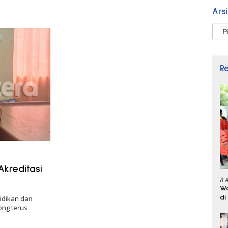
Ars
Arsi
R
kreditasi
8 
Wa
di
idikan dan
ong terus