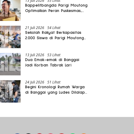
13 Juli 2026
55 Lihat
Bappelitbangda Parigi Moutong
Optimalkan Peran Puskesmas,
Layanan Mobil Jenazah Gratis
Harus Dirasakan Masyarakat
21 Juli 2026
54 Lihat
Sekolah Rakyat Berkapasitas
2.000 Siswa di Parigi Moutong
Dibangun Oktober 2026
13 Juli 2026
53 Lihat
Dua Emak-emak di Banggai
Jadi Korban Tabrak Lari
24 Juli 2026
51 Lihat
Begini Kronologi Rumah Warga
di Banggai yang Ludes Dilalap
Api