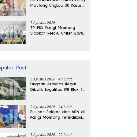
Moutong Ungkap 30 Kasus
Narkoba, Ratusan Gram
Sabu Disita
7 Agustus 2026
TP-PKK Parigi Moutong
Siapkan Pelaku UMKM Baru
Lewat Pelatihan Ecoprint
Bomba Saga
opular Post
5 Agustus 2026
40 Lihat
Dugaan Aktivitas Ilegal
Dibalik Legalitas IPR Blok 6
Kayuboko di Parigi
Moutong
3 Agustus 2026
24 Lihat
Puluhan Pelajar dan ASN di
Parigi Moutong Terindikasi
Positif Narkoba
3 Agustus 2026
22 Lihat