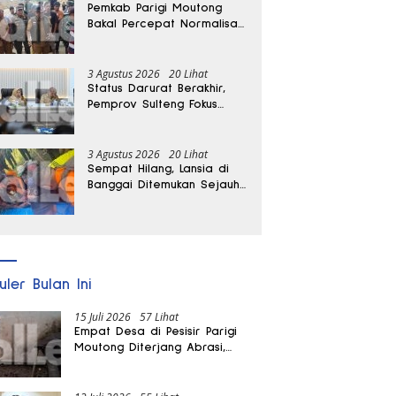
Pemkab Parigi Moutong
Bakal Percepat Normalisasi
Jalan dan Sungai
Pascabanjir di Desa Air
Panas
3 Agustus 2026
20 Lihat
Status Darurat Berakhir,
Pemprov Sulteng Fokus
Percepat Pemulihan
Pascagempa Sigi
3 Agustus 2026
20 Lihat
Sempat Hilang, Lansia di
Banggai Ditemukan Sejauh
1 Kilometer
uler Bulan Ini
15 Juli 2026
57 Lihat
Empat Desa di Pesisir Parigi
Moutong Diterjang Abrasi,
Puluhan KK dan Dua Rumah
Rusak