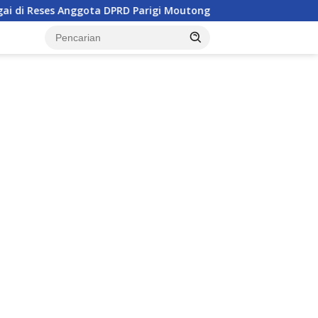
 Anggota DPRD Parigi Moutong
Penghulu di Parigi Mout