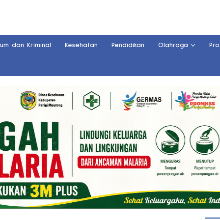
kum dan Kriminal
Kesehatan
Pendidikan
Olahraga
Pro