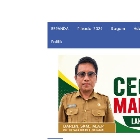
BERANDA
Pilkada 2024
Ragam
Hu
Politik