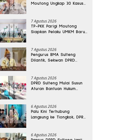
Moutong Ungkap 30 Kasus
Narkoba, Ratusan Gram
Sabu Disita
7 Agustus 2026
TP-PKK Parigi Moutong
Siapkan Pelaku UMKM Baru
Lewat Pelatihan Ecoprint
Bomba Saga
7 Agustus 2026
Pengurus BMA Sulteng
Dilantik, Sekwan DPRD
Dapat Amanah Strategis
7 Agustus 2026
DPRD Sulteng Mulai Susun
Aturan Bantuan Hukum
Gratis untuk Masyarakat
6 Agustus 2026
Palu Kini Terhubung
Langsung ke Tiongkok, DPRD
Sulteng Sebut Investasi
Bakal Mengalir
6 Agustus 2026
Pansus DPRD Sulteng Janji