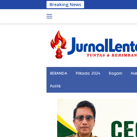
Langsung
Breaking News
Po
ke
konten
BERANDA
Pilkada 2024
Ragam
Hu
Politik