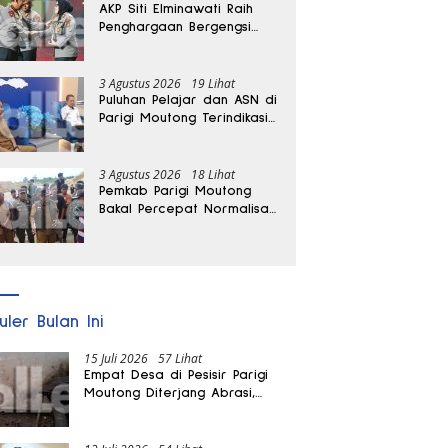
AKP Siti Elminawati Raih
Penghargaan Bergengsi
Hoegeng Awards 2026
3 Agustus 2026
19 Lihat
Puluhan Pelajar dan ASN di
Parigi Moutong Terindikasi
Positif Narkoba
3 Agustus 2026
18 Lihat
Pemkab Parigi Moutong
Bakal Percepat Normalisasi
Jalan dan Sungai
Pascabanjir di Desa Air
Panas
uler Bulan Ini
15 Juli 2026
57 Lihat
Empat Desa di Pesisir Parigi
Moutong Diterjang Abrasi,
Puluhan KK dan Dua Rumah
Rusak