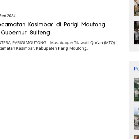
Juni 2024
camatan Kasimbar di Parigi Moutong
 Gubernur Sulteng
NTERA, PARIGI MOUTONG – Musabaqah Tilawatil Qur’an (MTQ)
ecamatan Kasimbar, Kabupaten Parigi Moutong,…
P