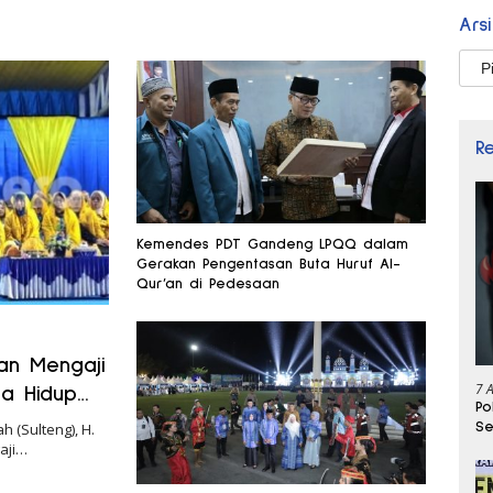
Ars
Arsi
R
Kemendes PDT Gandeng LPQQ dalam
Gerakan Pengentasan Buta Huruf Al-
Qur’an di Pedesaan
an Mengaji
7 
ya Hidup
Po
Se
 (Sulteng), H.
aji…