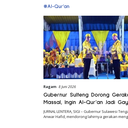
#Al-Qur’an
Ragam
8 Juni 2026
Gubernur Sulteng Dorong Gerak
Massal, Ingin Al-Qur’an Jadi Ga
Masyarakat
JURNAL LENTERA, SIGI – Gubernur Sulawesi Tengah
Anwar Hafid, mendorong lahirnya gerakan meng