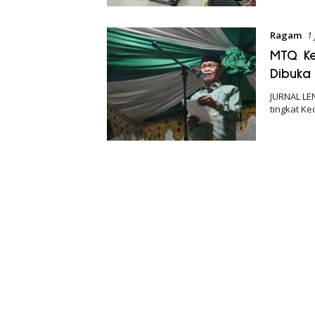
Ragam
1 
MTQ Ke
Dibuka
JURNAL LE
tingkat K