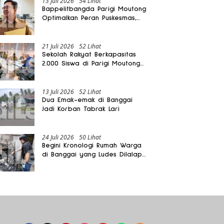
13 Juli 2026
54 Lihat
Bappelitbangda Parigi Moutong
Optimalkan Peran Puskesmas,
Layanan Mobil Jenazah Gratis
Harus Dirasakan Masyarakat
21 Juli 2026
52 Lihat
Sekolah Rakyat Berkapasitas
2.000 Siswa di Parigi Moutong
Dibangun Oktober 2026
13 Juli 2026
52 Lihat
Dua Emak-emak di Banggai
Jadi Korban Tabrak Lari
24 Juli 2026
50 Lihat
Begini Kronologi Rumah Warga
di Banggai yang Ludes Dilalap
Api