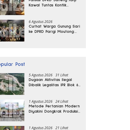
Kawal Tuntas Konflik
Agraria di Tolitoli
6 Agustus 2026
Curhat Warga Gunung Sari
ke DPRD Parigi Moutong:
Banjir Tak Kunjung Usai,
Jalan Pun Rusak
opular Post
5 Agustus 2026
31 Lihat
Dugaan Aktivitas Ilegal
Dibalik Legalitas IPR Blok 6
Kayuboko di Parigi
Moutong
1 Agustus 2026
24 Lihat
Metode Pertanian Modern
Diyakini Dongkrak Produksi
Padi Parigi Moutong hingga
Dua Kali Lipat
1 Agustus 2026
21 Lihat