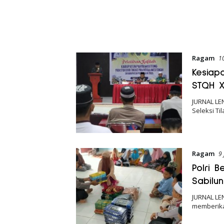
Ragam
1
Kesiap
STQH XX
JURNAL LE
Seleksi Ti
Ragam
9 
Polri 
Sabilu
JURNAL LEN
memberik