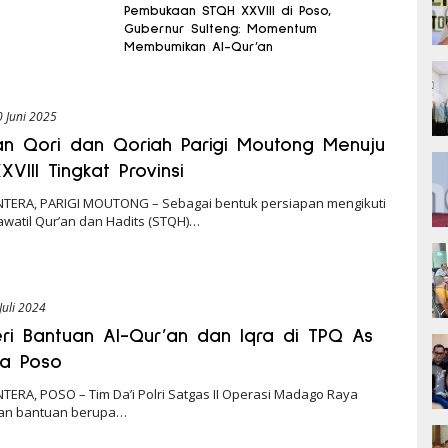
Pembukaan STQH XXVIII di Poso,
Gubernur Sulteng: Momentum
Membumikan Al-Qur’an
0 Juni 2025
an Qori dan Qoriah Parigi Moutong Menuju
VIII Tingkat Provinsi
NTERA, PARIGI MOUTONG – Sebagai bentuk persiapan mengikuti
lawatil Qur’an dan Hadits (STQH)…
Juli 2024
Beri Bantuan Al-Qur’an dan Iqra di TPQ As
na Poso
TERA, POSO – Tim Da’i Polri Satgas II Operasi Madago Raya
an bantuan berupa…