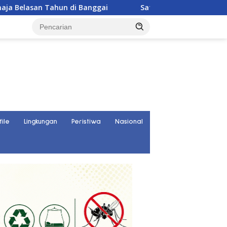
n Tahun di Banggai
Satresnarkoba Polres Parigi Mouto
file
Lingkungan
Peristiwa
Nasional