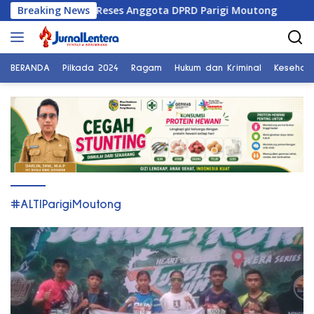
Langsung
sasi Sungai di Reses Anggota DPRD Parigi Moutong
Breaking News
Pen
ke
konten
BERANDA
Pilkada 2024
Ragam
Hukum dan Kriminal
Kesehat
#ALTIParigiMoutong