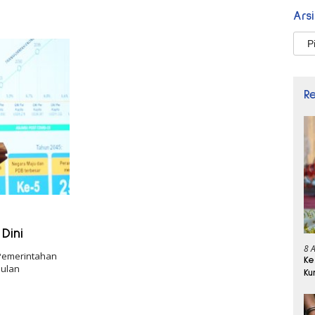
Ars
Arsi
R
Dini
8 
 Pemerintahan
Ke
pulan
Ku