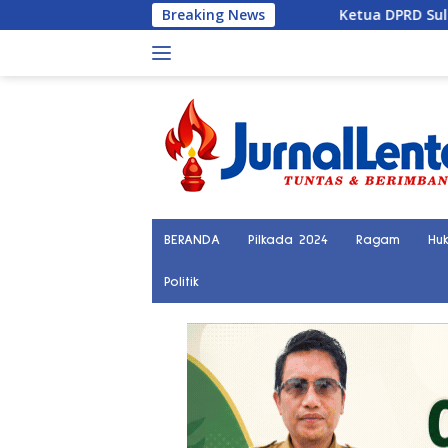
Langsung
Breaking News
Ketua DPRD Sulteng Sebut L
ke
konten
BERANDA
Pilkada 2024
Ragam
Hu
Politik