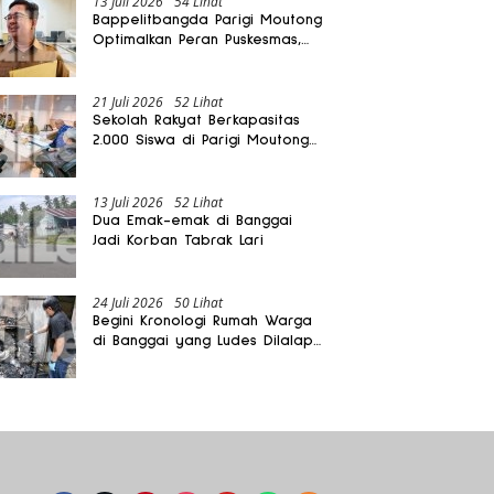
13 Juli 2026
54 Lihat
Bappelitbangda Parigi Moutong
Optimalkan Peran Puskesmas,
Layanan Mobil Jenazah Gratis
Harus Dirasakan Masyarakat
21 Juli 2026
52 Lihat
Sekolah Rakyat Berkapasitas
2.000 Siswa di Parigi Moutong
Dibangun Oktober 2026
13 Juli 2026
52 Lihat
Dua Emak-emak di Banggai
Jadi Korban Tabrak Lari
24 Juli 2026
50 Lihat
Begini Kronologi Rumah Warga
di Banggai yang Ludes Dilalap
Api