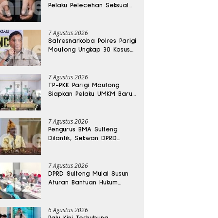
Pelaku Pelecehan Seksual
Remaja Belasan Tahun di
Banggai
7 Agustus 2026
Satresnarkoba Polres Parigi
Moutong Ungkap 30 Kasus
Narkoba, Ratusan Gram
Sabu Disita
7 Agustus 2026
TP-PKK Parigi Moutong
Siapkan Pelaku UMKM Baru
Lewat Pelatihan Ecoprint
Bomba Saga
7 Agustus 2026
Pengurus BMA Sulteng
Dilantik, Sekwan DPRD
Dapat Amanah Strategis
7 Agustus 2026
DPRD Sulteng Mulai Susun
Aturan Bantuan Hukum
Gratis untuk Masyarakat
6 Agustus 2026
Palu Kini Terhubung