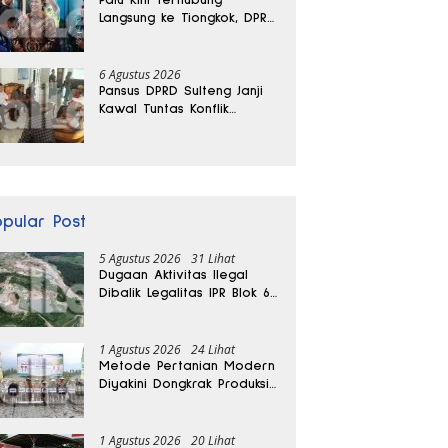
Langsung ke Tiongkok, DPRD
Sulteng Sebut Investasi
Bakal Mengalir
6 Agustus 2026
Pansus DPRD Sulteng Janji
Kawal Tuntas Konflik
Agraria di Tolitoli
opular Post
5 Agustus 2026
31 Lihat
Dugaan Aktivitas Ilegal
Dibalik Legalitas IPR Blok 6
Kayuboko di Parigi
Moutong
1 Agustus 2026
24 Lihat
Metode Pertanian Modern
Diyakini Dongkrak Produksi
Padi Parigi Moutong hingga
Dua Kali Lipat
1 Agustus 2026
20 Lihat