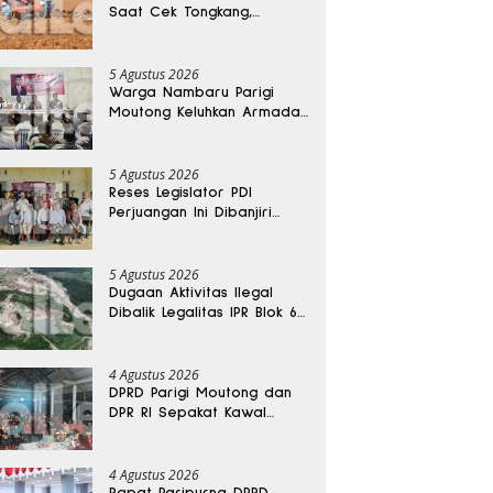
Saat Cek Tongkang,
Ditemukan Tewas di
Kedalaman 15 Meter
5 Agustus 2026
Warga Nambaru Parigi
Moutong Keluhkan Armada
Pengangkut Sampah dan
Jalan Kantong Produksi di
Reses Legislator PKS
5 Agustus 2026
Reses Legislator PDI
Perjuangan Ini Dibanjiri
Aspirasi, Petani Kasimbar
Minta Irigasi dan Alsintan
5 Agustus 2026
Dugaan Aktivitas Ilegal
Dibalik Legalitas IPR Blok 6
Kayuboko di Parigi
Moutong
4 Agustus 2026
DPRD Parigi Moutong dan
DPR RI Sepakat Kawal
Aspirasi Warga Torue
4 Agustus 2026
Rapat Paripurna DPRD,