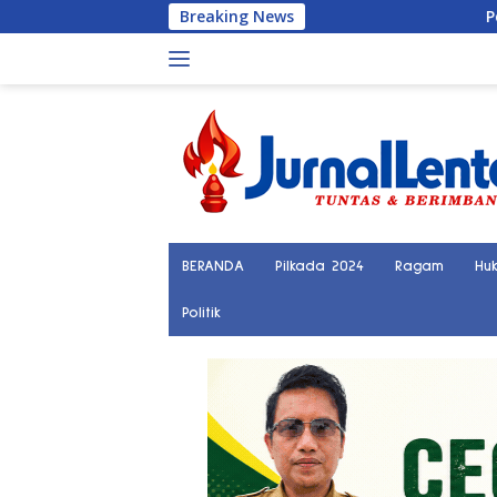
Langsung
Breaking News
Penemuan Kerang
ke
konten
BERANDA
Pilkada 2024
Ragam
Hu
Politik