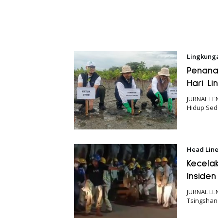
Lingkung
Penana
Hari L
JURNAL LE
Hidup Sed
Head Lin
Kecelak
Inside
JURNAL LE
Tsingshan 