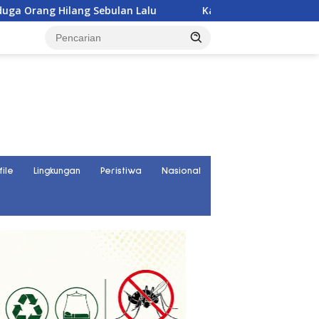
g Sebulan Lalu
Karyawan PT UKK Hilang Saat Cek Ton
file
Lingkungan
Peristiwa
Nasional