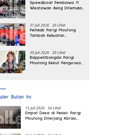
Speedboat Pembawa 11
Wisatawan Asing Ditemukan
Terdampar di Parigi
Moutong
31 Juli 2026
20 Lihat
Pemkab Parigi Moutong
Tambah Kekuatan
Penanganan Darurat, 23
REDKAR Resmi Dibentuk
30 Juli 2026
20 Lihat
Bappelitbangda Parigi
Moutong Kebut Pengurusan
Hak Paten Durian Montong
ke Kementerian
uler Bulan Ini
15 Juli 2026
54 Lihat
Empat Desa di Pesisir Parigi
Moutong Diterjang Abrasi,
Puluhan KK dan Dua Rumah
Rusak