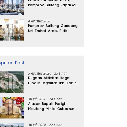
Pemprov Sulteng Paparkan
Kabar Baik Pertumbuhan
Ekonomi Daerah
4 Agustus 2026
Pemprov Sulteng Gandeng
Uni Emirat Arab, Bidik
Investasi hingga Rumah
Sakit Internasional
opular Post
5 Agustus 2026
25 Lihat
Dugaan Aktivitas Ilegal
Dibalik Legalitas IPR Blok 6
Kayuboko di Parigi
Moutong
30 Juli 2026
24 Lihat
Alasan Bupati Parigi
Moutong Minta Gubernur
Hentikan Sementara
Tambang Kayuboko
30 Juli 2026
22 Lihat