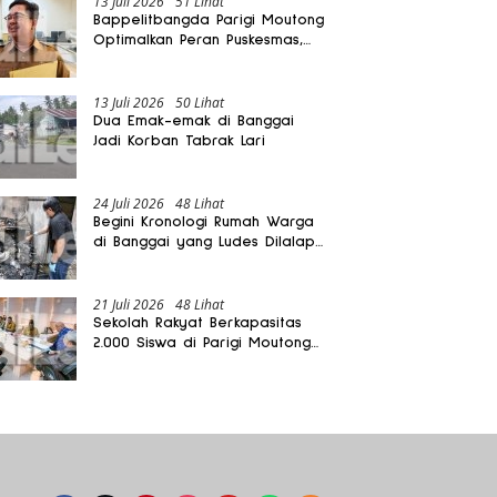
13 Juli 2026
51 Lihat
Bappelitbangda Parigi Moutong
Optimalkan Peran Puskesmas,
Layanan Mobil Jenazah Gratis
Harus Dirasakan Masyarakat
13 Juli 2026
50 Lihat
Dua Emak-emak di Banggai
Jadi Korban Tabrak Lari
24 Juli 2026
48 Lihat
Begini Kronologi Rumah Warga
di Banggai yang Ludes Dilalap
Api
21 Juli 2026
48 Lihat
Sekolah Rakyat Berkapasitas
2.000 Siswa di Parigi Moutong
Dibangun Oktober 2026