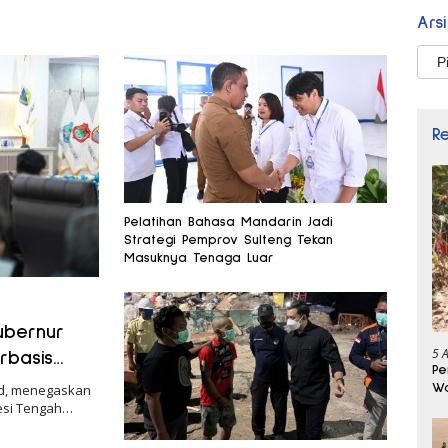
Ars
Arsi
R
Pelatihan Bahasa Mandarin Jadi
Strategi Pemprov Sulteng Tekan
Masuknya Tenaga Luar
ubernur
5 
rbasis
Pe
Wa
id, menegaskan
Se
esi Tengah…