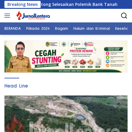
Langsung
D Parigi Moutong Selesaikan Polemik Bank Tanah
Breaking News
PELT
ke
konten
BERANDA
Pilkada 2024
Ragam
Hukum dan Kriminal
Kesehat
Head Line