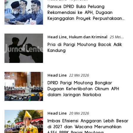
Pansus DPRD Buka Peluang
Rekomendasi ke APH, Dugaan
Kejanggalan Proyek Perpustakaan
Didalami
Head Line
,
Hukum dan Kriminal
25 Mei
2026
Pria di Parigi Moutong Bacok Adik
Kandung
Head Line
22 Mei 2026
DPRD Parigi Moutong Bongkar
Dugaan Keterlibatan Oknum APH
dalam Jaringan Narkoba
Head Line
20 Mei 2026
Imbas Efisiensi Anggaran Lebih Besar
di 2027 dan Wacana Merumahkan
6.554 PPPK Parigi Moutong