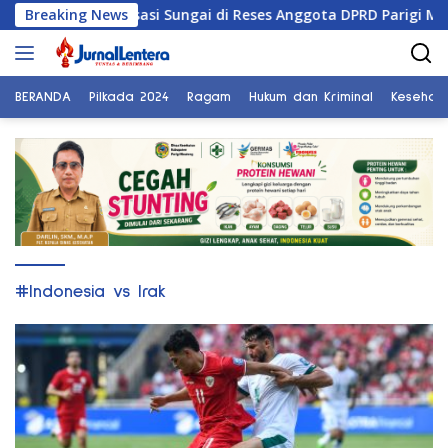
Langsung
Tuntut Normalisasi Sungai di Reses Anggota DPRD Parigi Mouton
Breaking News
ke
konten
BERANDA
Pilkada 2024
Ragam
Hukum dan Kriminal
Kesehat
#Indonesia vs Irak