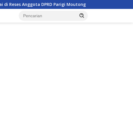
 Anggota DPRD Parigi Moutong
Penghulu di Parigi Mout