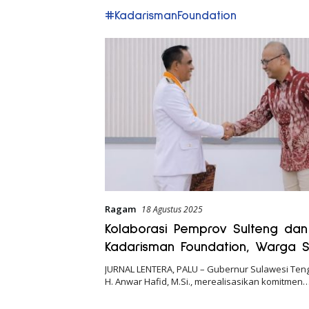
#KadarismanFoundation
Ragam
18 Agustus 2025
Kolaborasi Pemprov Sulteng dan
Kadarisman Foundation, Warga S
Kuliah dan Kerja di Jerman
JURNAL LENTERA, PALU – Gubernur Sulawesi Tenga
H. Anwar Hafid, M.Si., merealisasikan komitmen