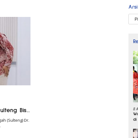
Ars
Arsi
R
8 
ulteng Bisa
Wa
di
h (Sulteng) Dr.
…