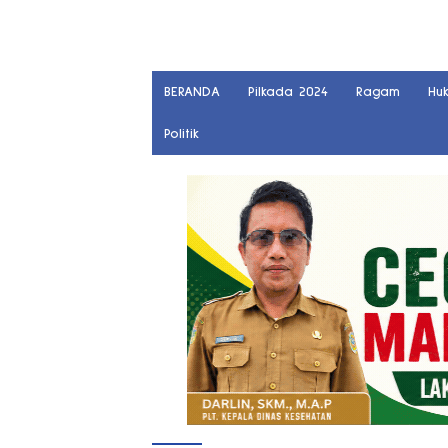
BERANDA
Pilkada 2024
Ragam
Hu
Politik