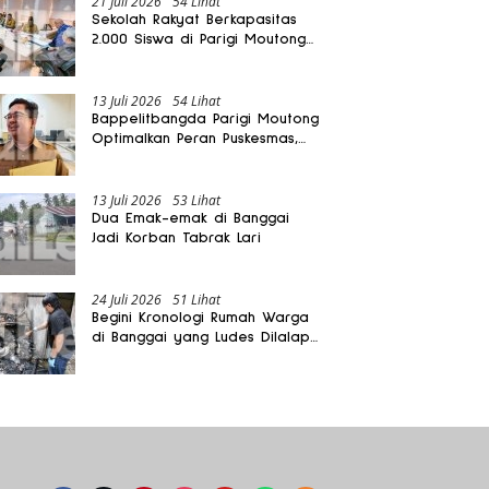
21 Juli 2026
54 Lihat
Sekolah Rakyat Berkapasitas
2.000 Siswa di Parigi Moutong
Dibangun Oktober 2026
13 Juli 2026
54 Lihat
Bappelitbangda Parigi Moutong
Optimalkan Peran Puskesmas,
Layanan Mobil Jenazah Gratis
Harus Dirasakan Masyarakat
13 Juli 2026
53 Lihat
Dua Emak-emak di Banggai
Jadi Korban Tabrak Lari
24 Juli 2026
51 Lihat
Begini Kronologi Rumah Warga
di Banggai yang Ludes Dilalap
Api