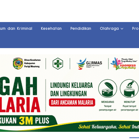
kum dan Kriminal
Kesehatan
Pendidikan
Olahraga
Pro