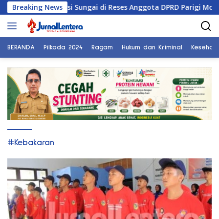
Langsung
t Normalisasi Sungai di Reses Anggota DPRD Parigi Moutong
Breaking News
ke
konten
BERANDA
Pilkada 2024
Ragam
Hukum dan Kriminal
Kesehat
#Kebakaran