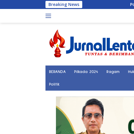
Langsung
Breaking News
Polisi Tangkap
ke
konten
BERANDA
Pilkada 2024
Ragam
Hu
Politik