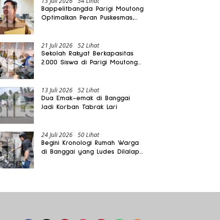
13 Juli 2026
54 Lihat
Bappelitbangda Parigi Moutong
Optimalkan Peran Puskesmas,
Layanan Mobil Jenazah Gratis
Harus Dirasakan Masyarakat
21 Juli 2026
52 Lihat
Sekolah Rakyat Berkapasitas
2.000 Siswa di Parigi Moutong
Dibangun Oktober 2026
13 Juli 2026
52 Lihat
Dua Emak-emak di Banggai
Jadi Korban Tabrak Lari
24 Juli 2026
50 Lihat
Begini Kronologi Rumah Warga
di Banggai yang Ludes Dilalap
Api