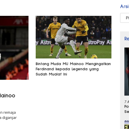
Ars
Arsi
R
Bintang Muda MU Mainoo Mengingatkan
Ferdinand kepada Legenda yang
Sudah Mualaf Ini
Mainoo
7 
Po
Se
in remaja
 diganjar