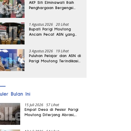
AKP Siti Elminawati Raih
Penghargaan Bergengsi
Hoegeng Awards 2026
1 Agustus 2026
20 Lihat
Bupati Parigi Moutong
Ancam Pecat ASN yang
Terlibat Penyalahgunaan
BBM Subsidi
3 Agustus 2026
19 Lihat
Puluhan Pelajar dan ASN di
Parigi Moutong Terindikasi
Positif Narkoba
uler Bulan Ini
15 Juli 2026
57 Lihat
Empat Desa di Pesisir Parigi
Moutong Diterjang Abrasi,
Puluhan KK dan Dua Rumah
Rusak