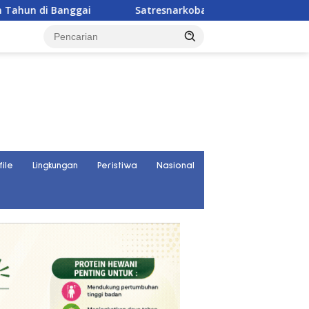
nggai
Satresnarkoba Polres Parigi Moutong Ungkap 30
file
Lingkungan
Peristiwa
Nasional