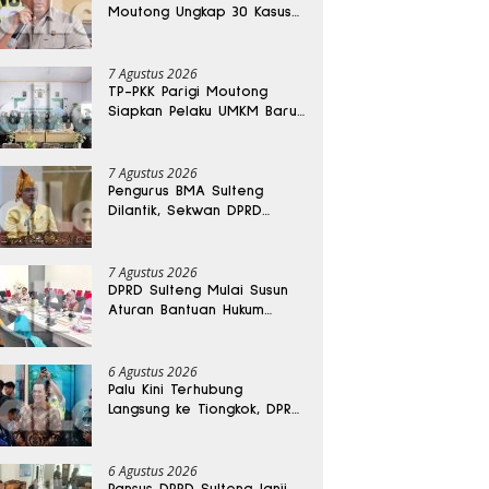
Moutong Ungkap 30 Kasus
Narkoba, Ratusan Gram
Sabu Disita
7 Agustus 2026
TP-PKK Parigi Moutong
Siapkan Pelaku UMKM Baru
Lewat Pelatihan Ecoprint
Bomba Saga
7 Agustus 2026
Pengurus BMA Sulteng
Dilantik, Sekwan DPRD
Dapat Amanah Strategis
7 Agustus 2026
DPRD Sulteng Mulai Susun
Aturan Bantuan Hukum
Gratis untuk Masyarakat
6 Agustus 2026
Palu Kini Terhubung
Langsung ke Tiongkok, DPRD
Sulteng Sebut Investasi
Bakal Mengalir
6 Agustus 2026
Pansus DPRD Sulteng Janji