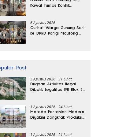
Kawal Tuntas Konflik
Agraria di Tolitoli
6 Agustus 2026
Curhat Warga Gunung Sari
ke DPRD Parigi Moutong:
Banjir Tak Kunjung Usai,
Jalan Pun Rusak
opular Post
5 Agustus 2026
31 Lihat
Dugaan Aktivitas Ilegal
Dibalik Legalitas IPR Blok 6
Kayuboko di Parigi
Moutong
1 Agustus 2026
24 Lihat
Metode Pertanian Modern
Diyakini Dongkrak Produksi
Padi Parigi Moutong hingga
Dua Kali Lipat
1 Agustus 2026
21 Lihat