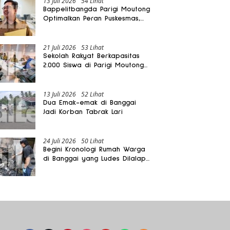
13 Juli 2026
54 Lihat
Bappelitbangda Parigi Moutong
Optimalkan Peran Puskesmas,
Layanan Mobil Jenazah Gratis
Harus Dirasakan Masyarakat
21 Juli 2026
53 Lihat
Sekolah Rakyat Berkapasitas
2.000 Siswa di Parigi Moutong
Dibangun Oktober 2026
13 Juli 2026
52 Lihat
Dua Emak-emak di Banggai
Jadi Korban Tabrak Lari
24 Juli 2026
50 Lihat
Begini Kronologi Rumah Warga
di Banggai yang Ludes Dilalap
Api