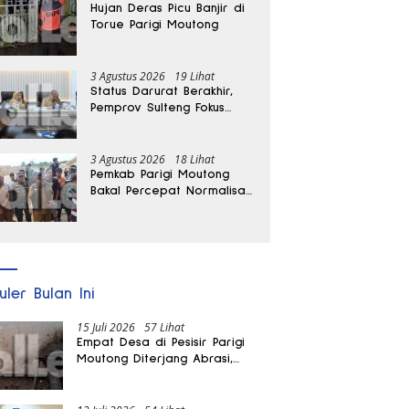
Hujan Deras Picu Banjir di
Torue Parigi Moutong
3 Agustus 2026
19 Lihat
Status Darurat Berakhir,
Pemprov Sulteng Fokus
Percepat Pemulihan
Pascagempa Sigi
3 Agustus 2026
18 Lihat
Pemkab Parigi Moutong
Bakal Percepat Normalisasi
Jalan dan Sungai
Pascabanjir di Desa Air
Panas
uler Bulan Ini
15 Juli 2026
57 Lihat
Empat Desa di Pesisir Parigi
Moutong Diterjang Abrasi,
Puluhan KK dan Dua Rumah
Rusak