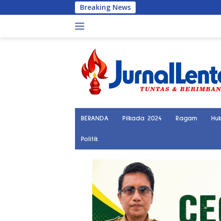
Langsung
Breaking News
ke
konten
BERANDA
Pilkada 2024
Ragam
Hu
Politik