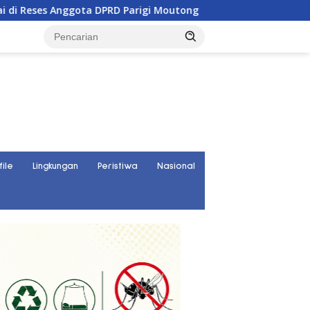
es Anggota DPRD Parigi Moutong
Penghulu di Parigi Mou
file
Lingkungan
Peristiwa
Nasional