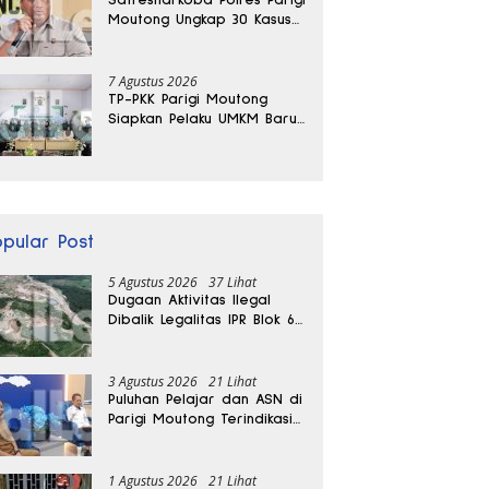
Moutong Ungkap 30 Kasus
Narkoba, Ratusan Gram
Sabu Disita
7 Agustus 2026
TP-PKK Parigi Moutong
Siapkan Pelaku UMKM Baru
Lewat Pelatihan Ecoprint
Bomba Saga
opular Post
5 Agustus 2026
37 Lihat
Dugaan Aktivitas Ilegal
Dibalik Legalitas IPR Blok 6
Kayuboko di Parigi
Moutong
3 Agustus 2026
21 Lihat
Puluhan Pelajar dan ASN di
Parigi Moutong Terindikasi
Positif Narkoba
1 Agustus 2026
21 Lihat