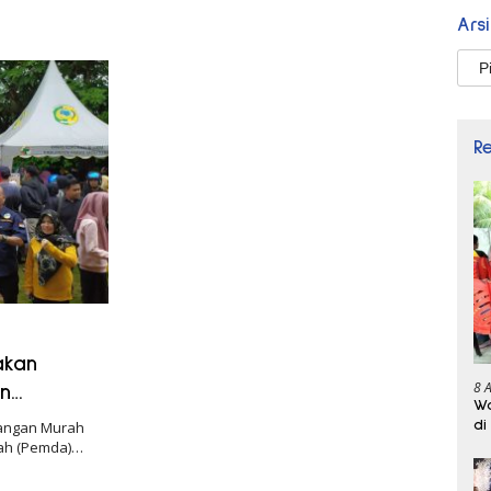
Ars
Arsi
R
akan
8 
an
Wa
di
angan Murah
rah (Pemda)…