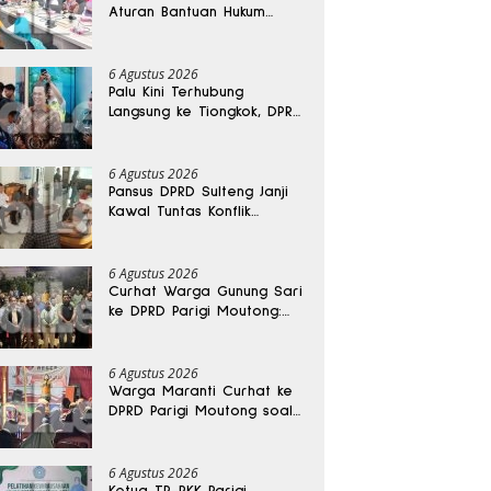
Aturan Bantuan Hukum
Gratis untuk Masyarakat
6 Agustus 2026
Palu Kini Terhubung
Langsung ke Tiongkok, DPRD
Sulteng Sebut Investasi
Bakal Mengalir
6 Agustus 2026
Pansus DPRD Sulteng Janji
Kawal Tuntas Konflik
Agraria di Tolitoli
6 Agustus 2026
Curhat Warga Gunung Sari
ke DPRD Parigi Moutong:
Banjir Tak Kunjung Usai,
Jalan Pun Rusak
6 Agustus 2026
Warga Maranti Curhat ke
DPRD Parigi Moutong soal
Jalan Rusak yang Diduga
Memicu Kematian Ibu
Bersalin
6 Agustus 2026
Ketua TP-PKK Parigi