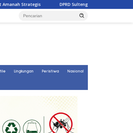
rategis
DPRD Sulteng Mulai Susun Aturan Bantuan Hu
file
Lingkungan
Peristiwa
Nasional