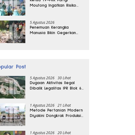
Moutong Ingatkan Risiko
Penyalahgunaan Dana
Hibah
5 Agustus 2026
Penemuan Kerangka
Manusia Bikin Gegerkan
Warga Banggai, Diduga
Orang Hilang Sebulan Lalu
opular Post
5 Agustus 2026
30 Lihat
Dugaan Aktivitas Ilegal
Dibalik Legalitas IPR Blok 6
Kayuboko di Parigi
Moutong
1 Agustus 2026
21 Lihat
Metode Pertanian Modern
Diyakini Dongkrak Produksi
Padi Parigi Moutong hingga
Dua Kali Lipat
1 Agustus 2026
20 Lihat