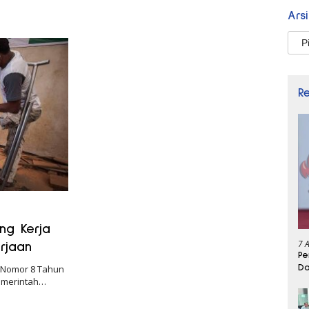
Ars
Arsi
R
ng Kerja
7 
rjaan
Pe
Da
 Nomor 8 Tahun
pemerintah…