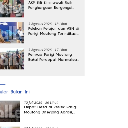
AKP Siti Elminawati Raih
Penghargaan Bergengsi
Hoegeng Awards 2026
3 Agustus 2026
18 Lihat
Puluhan Pelajar dan ASN di
Parigi Moutong Terindikasi
Positif Narkoba
3 Agustus 2026
17 Lihat
Pemkab Parigi Moutong
Bakal Percepat Normalisasi
Jalan dan Sungai
Pascabanjir di Desa Air
Panas
uler Bulan Ini
15 Juli 2026
56 Lihat
Empat Desa di Pesisir Parigi
Moutong Diterjang Abrasi,
Puluhan KK dan Dua Rumah
Rusak