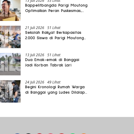
13 Juli 2026
53 Lihat
Bappelitbangda Parigi Moutong
Optimalkan Peran Puskesmas,
Layanan Mobil Jenazah Gratis
Harus Dirasakan Masyarakat
21 Juli 2026
51 Lihat
Sekolah Rakyat Berkapasitas
2.000 Siswa di Parigi Moutong
Dibangun Oktober 2026
13 Juli 2026
51 Lihat
Dua Emak-emak di Banggai
Jadi Korban Tabrak Lari
24 Juli 2026
49 Lihat
Begini Kronologi Rumah Warga
di Banggai yang Ludes Dilalap
Api