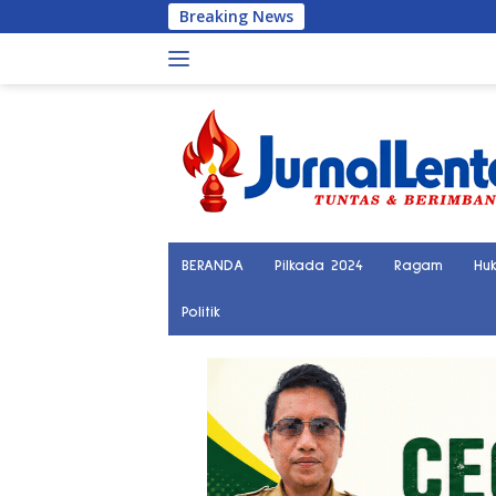
Langsung
Breaking News
ke
konten
BERANDA
Pilkada 2024
Ragam
Hu
Politik