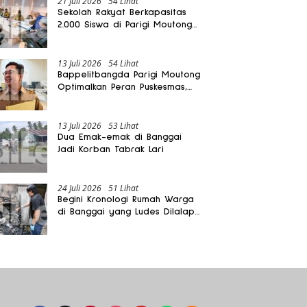
21 Juli 2026
54 Lihat
Sekolah Rakyat Berkapasitas
2.000 Siswa di Parigi Moutong
Dibangun Oktober 2026
13 Juli 2026
54 Lihat
Bappelitbangda Parigi Moutong
Optimalkan Peran Puskesmas,
Layanan Mobil Jenazah Gratis
Harus Dirasakan Masyarakat
13 Juli 2026
53 Lihat
Dua Emak-emak di Banggai
Jadi Korban Tabrak Lari
24 Juli 2026
51 Lihat
Begini Kronologi Rumah Warga
di Banggai yang Ludes Dilalap
Api