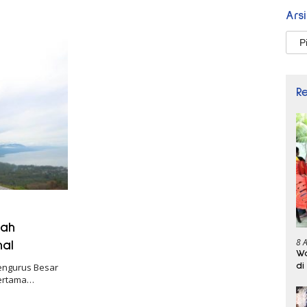
Ars
Arsi
R
mah
8 
nal
Wa
di
Pengurus Besar
Pertama…